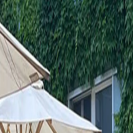
ehen
HSTAG: ERLEB
UKTE ENTSTE