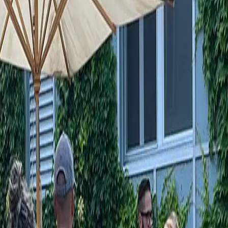
in die
 Bei Ceres
ität und
r das Ceres
e und
ch die
im Rahmen
prozesses
auproduktion
d können Sie
ufhalten, in
 nach der