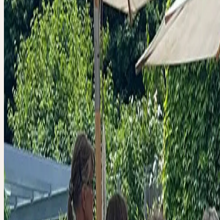
BESUCHSTAG
In Kesswil (TG) öffnen wir unsere Türen, um Ihnen einen Einblick 
Produktion unserer einzigartigen Ceres-Urtinkturen zu ermöglichen.
produzieren wir pflanzliche Arzneimittel von einer besonderen Qual
Kraft. Erleben Sie im Rahmen einer geführten Entdeckungstour übe
Herstellverfahren hautnah, wie viel Handarbeit, Achtsamkeit, Freud
Erfahrung in unseren Urtinkturen steckt. Werfen Sie einen Blick dur
„Schaufenster“ der Ceres Produktionsstätte oder schauen Sie uns 
einer geführten Entdeckungstour über die Schulter.
Um Ihnen die Möglichkeit zu bieten, jeden Schritt des Herstellungs
aus der Nähe zu verfolgen, führen wir an diesem Samstag eine Sch
durch. Die Entdeckungstour dauert etwa eine Stunde. Anschliessen
sich gerne noch eine Weile in unserem schönen Heilpflanzengarten a
dem wir alle kultivierbaren Pflanzen aus unserem Sortiment zu
Anschauungszwecken angepflanzt haben. Damit Sie Ihre Eindrücke