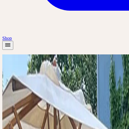
Shop
Accueil
/
Académie
/
Ceres Besuchstag: Erleben Sie, wie Ceres Produkte entstehe
Journée de visite
🇨🇭
CH
Tous
Deutsch
Ceres Besuchst