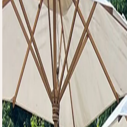
Produkte entst
samedi, 20 juin 2026
Bachtobelstrasse 6, CH-8593 Kesswil
samedi
20
jun
2026
Journée de visite
🇨🇭
CH
Tous
Deutsch
CERES BESUC
CERES PROD
HERZLICH WILLKOMMEN ZU UNSEREM JÄHRLICHEN