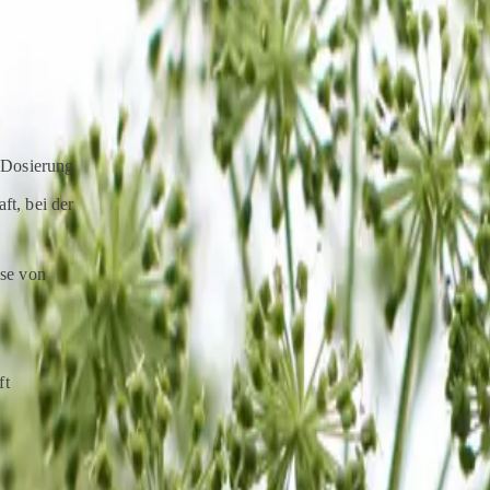
rene
eichen
e Dosierung
ft, bei der
sse von
ft