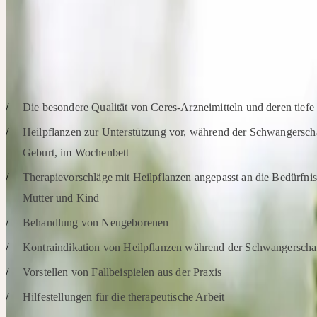
haben sich in der Hebammenhilfe bewährt. Lisa Mees-Liechti, erfah
freipraktizierende Hebamme, teilt in diesem Seminar ihren umfangr
Erfahrungsschatz im Einsatz von Heilpflanzen.
SCHWERPUNKTE
Die besondere Qualität von Ceres-Arzneimitteln und deren tief
Heilpflanzen zur Unterstützung vor, während der Schwangerscha
Geburt, im Wochenbett
Therapievorschläge mit Heilpflanzen angepasst an die Bedürfni
Mutter und Kind
Behandlung von Neugeborenen
Kontraindikation von Heilpflanzen während der Schwangerscha
Vorstellen von Fallbeispielen aus der Praxis
Hilfestellungen für die therapeutische Arbeit