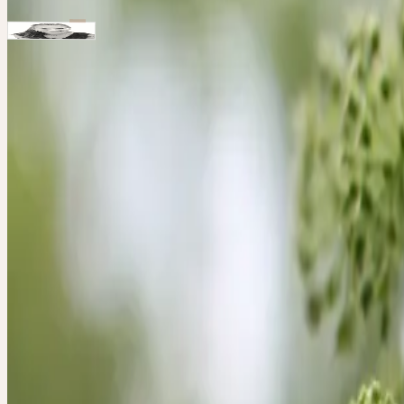
Intervenants
Hebamme
Lisa Mees-Liechti
Schwerpunkte: Phytotherapie, Homöopathie und Aromatherapie
Remarques
Die Teilnahmegebühr beinhaltet Mittagessen und Pausenverpflegung / U
Contact