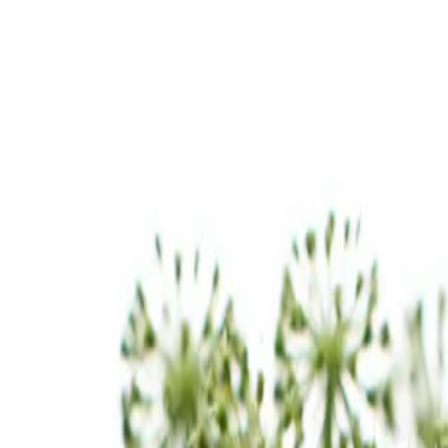
nulé
N IN DER
RBEIT
 Bedeutung
 Ansätze