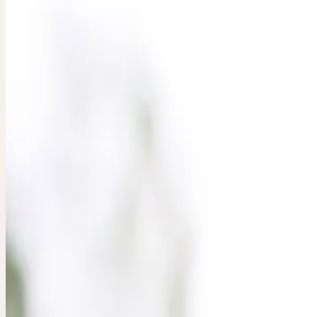
mardi, 25 août 2026
Missionsstrasse 21a, CH-4055 Basel
mardi
25
aoû
2026
Présentiel
Séminaire thématique
🇨🇭
CH
🔒 Professionnels
Deutsch
An
HEILPFLANZE
HEBAMMENA
Hebammenarbeit, einer der ältesten Berufe, ist von entscheidender
für unser Gesundheitswesen. Naturheilkundliche und ganzheitliche