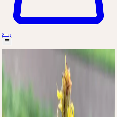
Shop
Accueil
/
Académie
/
Herbstkur - Schwerpunkt Niere
Atelier en ligne
🇩🇪
DE
🔒 Professionnels
Deutsch
Herbstkur - Schwerpunkt
Niere