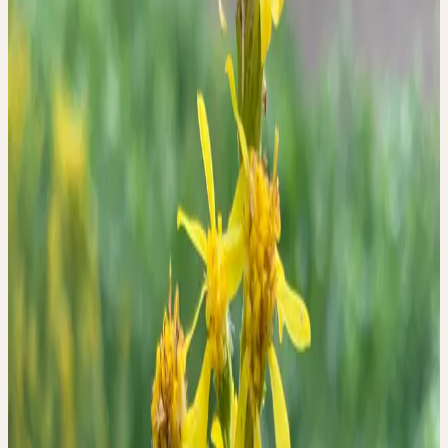
mercredi, 7 octobre 2026
mercredi
07
oct
2026
Atelier en ligne
🇩🇪
DE
🔒 Professionnels
Deutsch
HERBSTKUR -
SCHWERPUNKT NIERE
Nur für Fachpersonen aus Deutschland.
Übersäuerung, Stress und ungünstige Gewohnheiten
beeinträchtigen die Ausscheidungsfunktion der Nieren. Dies kann
zur verminderten Leistungsfähigkeit, einem geschwächten
Bindegewebe und zur Entzündungsneigung führen. Ein innerer
"Hausputz" vor dem Winter trägt dazu bei, eine robuste
Widerstandsfähigkeit und gestärkte Abwehr aufzubauen.