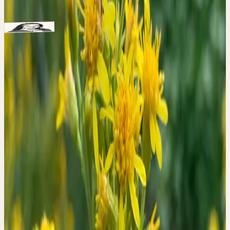
Intervenants
Heilpraktikerin, Autorin, Dozentin
Christine Baumann
Schwerpunkte: Frauengesundheit, Magen-Darm-Gesundheit,
Stoffwechsel und Immunsystem
Remarques
Aus organisatorischen Gründen können wir derzeit nur
Teilnehmern einen Platz anbieten, die ihren Wohnsitz in
Deutschland haben. Dieser Workshop findet über Zoom statt. Die
Unterlagen zur Fortbildung und der Zoom-Link werden Ihnen zu
einem späteren Zeitpunkt zugesendet.
Contact