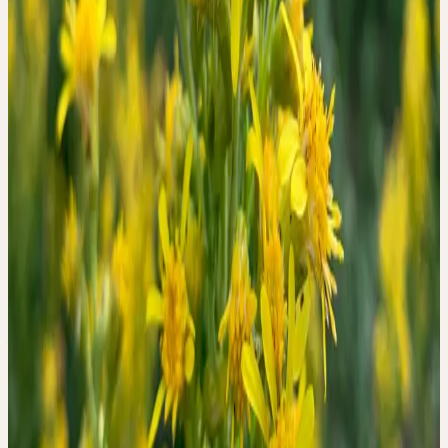
+49 2237 638 03-0
seminare@ceresheilmittel.de
EUR 49
S'inscrire
Détails
Date
mercredi, 7 octobre 2026
Heure
14:00 – 17:00
Délai d'inscription
3 Wochen vor Workshoptermin