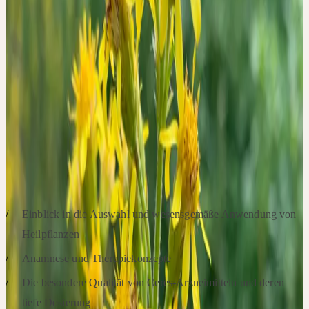
Heilpraktikerin Christine Baumann konzentriert sich in diesem
Online-Workshop auf die Themen Entsäuerung und Ausleitung
über den Harn. Individuelle Ansätze aus verschiedenen Bereichen
der Naturheilkunde können PatientInnen unterstützen, die
Nierenaktivität zu stimulieren und Übersäuerung
entgegenzuwirken. Die wesensgemäße Anwendung pflanzlicher
Urtinkturen, eingebettet in ein individuell stimmiges Konzept,
unterstützt verschiedene therapeutische Aspekte.
SCHWERPUNKTE
Einblick in die Auswahl und wesensgemäße Anwendung von
Heilpflanzen
Anamnese und Therapiekonzepte
Die besondere Qualität von Ceres-Arzneimitteln und deren
tiefe Dosierung