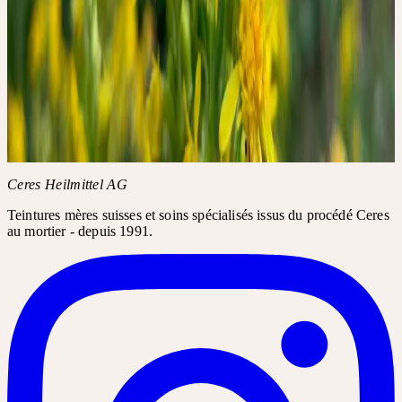
Conditions
Stornierungsbedingungen: Die Anmeldung kann bis zu 3 Wochen
vor Workshoptermin kostenfrei storniert werden. Danach ist - auch
im Krankheitsfall - die volle Kursgebühr zu entrichten.
Thèmes
Ausleitung & Entgiftung
Supervision Praxisfälle
Informations complémentaires
CGV de l'Académie
FAQ de
l'Académie
Ceres Heilmittel AG
Teintures mères suisses et soins spécialisés issus du procédé Ceres
au mortier - depuis 1991.