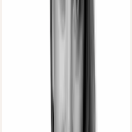
Dr. Stephanie Schaffer
Apothekerin, Phytotherapeutin, Dozentin
Georg Breuer
Apotheker, Heilpraktiker
Heide Fischer
Ärztin, Autorin, Dozentin
Katrin Mikolitch
Ärztin
Kevin Nobs
Heilpraktiker, Biologe