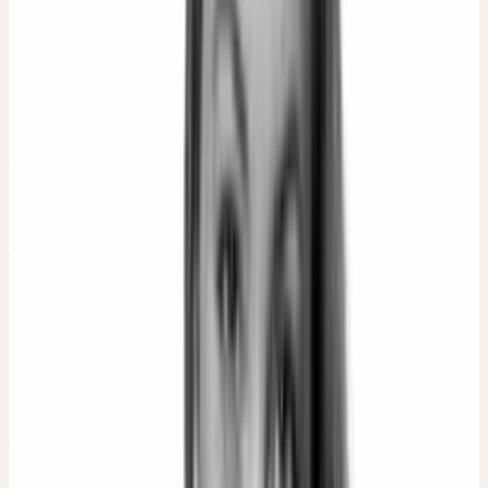
Ärztin
Dr. med. Danuta Chalkitis
Ärztin
Dr. med. Marianne Ruoff
Ärztin
Dr. med. Michaela Geiger
Ärztin
Dr. med. Theodor Dierk Petzold
Arzt, Fachbuchautor
Dr. med. vet. Susanne Vrba
Tierärztin