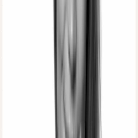
Lisa Mees-Liechti
Hebamme
Margret Madejsky
Heilpraktikerin, Autorin
Matthias Plath
Diplom Geograph (Vegetations- und
Bodenkunde)
Miriam Moser
Redakteurin, Fachfrau für
Öffentlichkeitsarbeit,
Heilpflanzengärtnerin
Miriam Ragtschaa