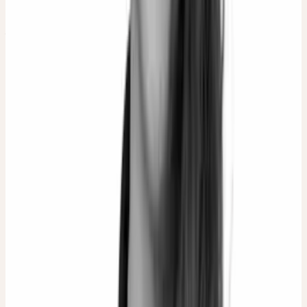
Faites connaissance.
Participez à un cours ou trouvez un thérapeute près de chez vous.
VERS LE CALENDRIER DES COURS
Annuaire des
thérapeutes
LES TROIS PROCHAINS COURS
dans 1 mois
Ceres – des alliés naturels précieux pour accompagner les
enfants et les adolescents
dans 1 mois
Journée au vert pour professionnels – système immunitaire
dans 3 mois
Ceres – les plantes médicinales et le vieillissement : des
partenaires naturels pour le corps et l’esprit