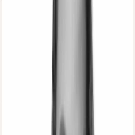
Ärztin
Birgit Amey
Hebamme, Heilpraktikerin
Christiane Hohmann
Heilpraktikerin
Christine Baumann
Heilpraktikerin, Autorin, Dozentin
Daniela Wolff
Heilpraktikerin, Kräuterfrau
Dr. med. Anja Maria Engelsing