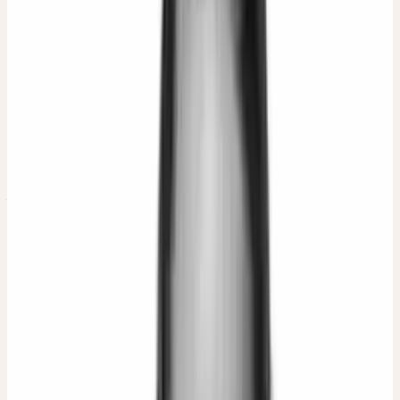
Prochain cours
dans 1 mois
Cours au total
01
Tous les intervenants
27 personnes
Lukas Sarbach
Directeur de la production, ingénieur en
environnement, bûcheron et horticulteur
ornemental
1 cours à venir
1 cours à venir
Prochain cours
prochain cours dans 1 mois
Ann-Mareike Lemme