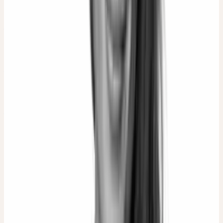
Dipl. Kauffrau, Heilpraktikerin
Natalie Rosenhauer-von Löwensprung
Heilpraktikerin, Fachbuchautorin
Raphael Stucki
Umweltingenieur FH, Chemielaborant
Ruth Johann
Apothekerin
Samuel Hasler
Apotheker
Sarah Meer
Drogistin