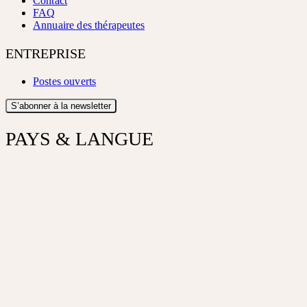
Contact
FAQ
Annuaire des thérapeutes
ENTREPRISE
Postes ouverts
S’abonner à la newsletter
PAYS & LANGUE
Pays
🇨🇭 Suisse
🇩🇪 Allemagne
Langue
Allemand
Français
©
2026
Ceres Heilmittel AG
·
Mentions légales
·
Protection des
données
·
Paramètres des cookies