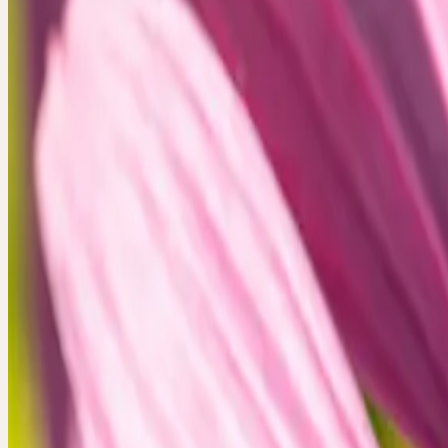
Vivez une journée de découverte passionnante autour du thème "Pla
médicinales pour renforcer le système immunitaire". Commencez la 
un accueil autour d’un café-tisane et faites connaissance avec les aut
participants et notre équipe expérimentée. Pendant la matinée, le dir
production, Lukas Sarbach vous fera découvrir l'essence et la signat
plantes médicinales. Isabelle et Lukas vous guideront ensuite à trave
de production, où vous apprendrez les processus de fabrication de no
mères de haute qualité.
En plus d'approfondir vos connaissances spécialisées, nous vous off
possibilité de vous mettre en réseau avec d'autres professionnels et 
précieux contacts.
Après un repas partagé, le Dr Nathalie Calame vous accompagnera 