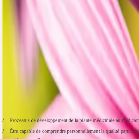
découverte des plantes médicinales qui soutiennent et renforcent le 
immunitaire. Des cas concrets seront étudiés ensemble – n’hésitez pa
avec les vôtres.
Profitez de l'occasion pour vous mettre en relation avec des collègue
et nouer de précieux contacts.
Dr. Nathalie Calame, conférencière de longue date sur de nombreux 
à l'utilisation des remèdes Ceres, partagera avec vous ses connaissan
cas pratiques sur ce sujet. N'hésitez pas à apporter vos propres exem
pratiques pour les traiter.
POINTS FORTS
Processus de développement de la plante médicinale au médica
Être capable de comprendre personnellement la qualité particuliè