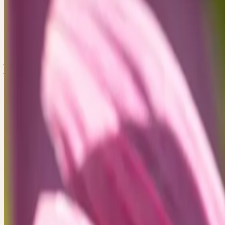
immunitaire
jeudi, 17 septembre 2026
Chemin de la Palette 21A, CH-1973 Nax
jeudi
17
sep
2026
Présentiel
🇨🇭
CH
🔒 Professionnels
Français
JOURNÉE AU 
PROFESSIONN
IMMUNITAIR