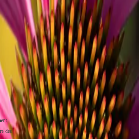
système
s à venir
s spécialisés
thèmes liés
ces et des
ples
ment
re des