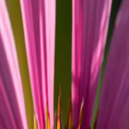
ntes
journée par
res
ecteur de
ure des
rs les étapes
s teintures
rons la
de nouer de
dans la