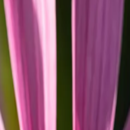
 VS
VERT POUR
ELS – SYSTÈ
E