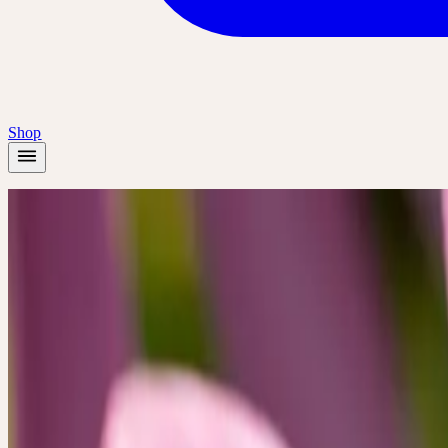
Shop
Accueil
/
Académie
/
Journée au vert pour professionnels – système immunitaire
Présentiel
🇨🇭
CH
🔒 Professionnels
Français
Journée au vert