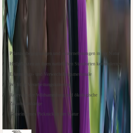
Wildsammler Raphael Stucki in die faszinierende Welt der
Heilpflanzen einführen. Während unserer Pflanzen-Exkursion
werden Sie Gelegenheit haben, diese wertvollen Naturheilmittel
hautnah in ihrem natürlichen Lebensraum zu erleben.
SCHWERPUNKTE
Pflanzenbegegnungen und -wahrnehmungen in der Natur
Heilpflanzen an ihren natürlichen Standorten kennenlernen
Erkennungs- und Verwechslungsmerkmale
Wichtige Verarbeitungskriterien
Relevanz der Wildsammlung und ökologische
Zusammenhänge
Gemeinsames Picknick in der Natur
Intervenants