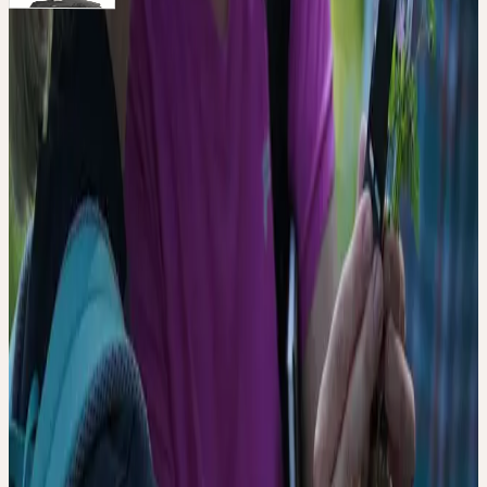
Umweltingenieur FH, Chemielaborant
Raphael Stucki
Schwerpunkte: Wildsammlung, Verarbeitung, Qualitätskontrolle
Remarques
Keine botanischen Vorkenntnisse notwendig · 2-3h Wanderzeit ·
Die Exkursion wird bei jedem Wetter durchgeführt · Verpflegung
aus dem eigenen Rucksack
Responsabilité
Die Versicherung ist Sache der TeilnehmerInnen. Ceres Heilmittel
AG lehnt jede Haftung bei Unfällen und Schadensfällen ab.
Contact