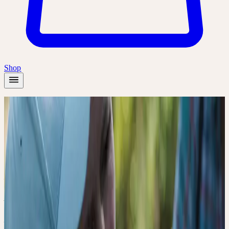
Shop
Accueil
/
Académie
/
Pflanzen-Exkursion: Heilpflanzen in der Natur begegnen
Présentiel
Introduction
🇨🇭
CH
Tous
Deutsch
Pflanzen-Exkursion:
Heilpflanzen in der
Natur begegnen