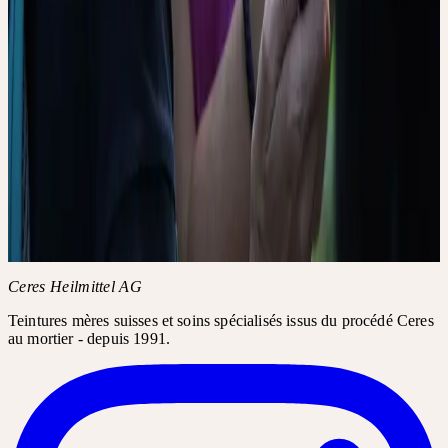
Conditions
Bei einem Rückzug der Anmeldung bis 15 Tage vor Kursbeginn
sind 25% der Seminargebühr fällig, später oder bei
Nichterscheinen wird der ganze Betrag eingefordert.
Accréditations
·
FPH-Punkte Schweiz: 0.0
·
SDV-Punkte: 3
Thèmes
Ceres kennenlernen
Informations complémentaires
CGV de l'Académie
FAQ de
l'Académie
Ceres Heilmittel AG
Teintures mères suisses et soins spécialisés issus du procédé Ceres
au mortier - depuis 1991.