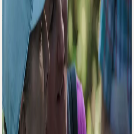
jeudi, 25 juin 2026
CH-9656 Alt St. Johann
jeudi
25
jun
2026
Présentiel
Introduction
🇨🇭
CH
Tous
Deutsch
PFLANZEN-
EXKURSION:
HEILPFLANZEN IN
DER NATUR
BEGEGNEN
In unserer modernen Welt gewinnt eine achtsame Verbundenheit
zur Natur zunehmend an Bedeutung. Lassen Sie sich von Ceres-