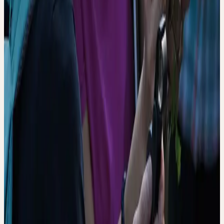
+41 71 466 82 82
weiterbildung@ceresheilmittel.ch
CHF 100
S'inscrire
Détails
Date
jeudi, 25 juin 2026
Heure
07:15 – 13:15
Lieu
CH-9656 Alt St. Johann
Délai d'inscription
3 Tage vor Seminartermin