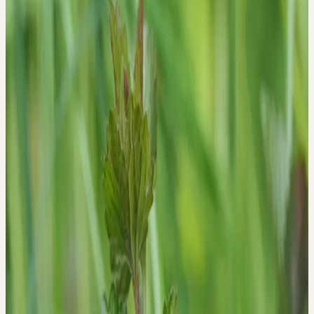
mercredi, 10 juin 2026
Jenisch Park, DE-22605 Hamburg
mercredi
10
jun
2026
Présentiel
Bases
🇩🇪
DE
🔒 Professionnels
Deutsch
PFLANZEN-
EXKURSION: WESEN
UND SIGNATUR DER
HEILPFLANZEN
Auf dieser Exkursion durch den Jenischpark begegnen Sie den
Heilpflanzen von Ceres in ihrem natürlichen Lebensraum. Daniela
Wolff, erfahrene Heilpraktikerin, führt Sie mit ihrem reichen