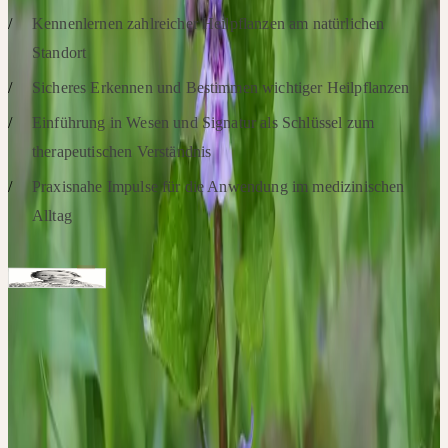
Kennenlernen zahlreicher Heilpflanzen am natürlichen
Standort
Sicheres Erkennen und Bestimmen wichtiger Heilpflanzen
Einführung in Wesen und Signatur als Schlüssel zum
therapeutischen Verständnis
Praxisnahe Impulse für die Anwendung im medizinischen
Alltag
Intervenants
Heilpraktikerin, Kräuterfrau
Daniela Wolff
Schwerpunkte: Pflanzenheilkunde, regelmäßige
Kräuterwanderungen in Hamburg und Umgebung
Remarques
Botanische Kenntnisse werden nicht vorausgesetzt. Die Exkursion
findet bei jedem Wetter statt. Bitte denken Sie an Sonnen- bzw.