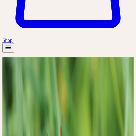
Shop
Accueil
/
Académie
/
Pflanzen-Exkursion: Wesen und Signatur der Heilpflanzen
Présentiel
Bases
🇩🇪
DE
🔒 Professionnels
Deutsch
Pflanzen-Exkursion:
Wesen und Signatur der
Heilpflanzen