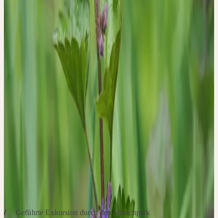
Wissens- und Erfahrungsschatz durch die Welt der Heilpflanzen.
Sie zeigt praxisnah, wie sich die Signatur und das Wesen der
Pflanzen erkennen lassen und welche Bedeutung dies für eine
ganzheitliche therapeutische Anwendung hat. Die Exkursion
verbindet fundiertes botanisches Wissen mit einem vertieften
Verständnis für die Kräfte jeder Pflanze. So erhalten Sie Impulse,
Heilpflanzen noch sicherer zu bestimmen und deren Potenzial in
Ihrer medizinischen Arbeit zu erschließen.
Diese Exkursion ist Teil einer dreiteiligen Reihe durch den
Jahresverlauf und widmet sich den Heilpflanzen einer bestimmten
Jahreszeit. Alle Teile sind thematisch in sich abgeschlossen und
können unabhängig voneinander gebucht werden.
SCHWERPUNKTE
Geführte Exkursion durch den Jenischpark