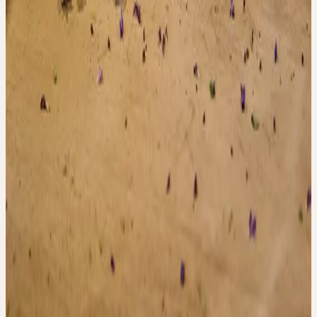
+41 71 466 82 82
weiterbildung@ceresheilmittel.ch
✓ Gratuit
S'inscrire
Détails
Date
mercredi, 16 septembre 2026
Heure
17:30 – 19:00
Accréditations
·
FPH-Punkte in der Schweiz: 12.5
·
SDV-Punkte in der Schweiz: 2.0
Thèmes
Ceres kennenlernen
Informations complémentaires
CGV de l'Académie
FAQ de