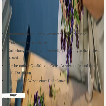
im Chat einzubringen und direkt von dem Referierenden
beantworten zu lassen
SCHWERPUNKTE
Einführung in die Ceres-Geschichte und -Philosophie
Wirkebenen einer Pflanze
Entstehungsprozess: von der Heilpflanze zur ganzheitlichen
Arznei
Die besondere Qualität von Ceres-Arzneimitteln und deren
tiefe Dosierung
Signatur und Wesen einer Heilpflanze
Intervenants
Diplom Geograph (Vegetations- und Bodenkunde)
Matthias Plath