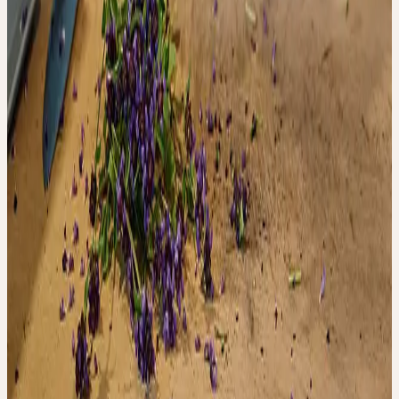
Schwerpunkte: Botanik, Arzneipflanzenanbau und -verarbeitung,
Pflanzenqualität
Remarques
Unsere Online-Fortbildungen finden über Zoom statt. Bitte füllen
Sie das Registrierungsformular aus, Sie erhalten dann umgehend
den Link für die Zoom-Sitzung.
Contact