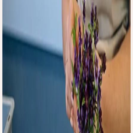
Der Herstellungsprozess der Ceres Urtinkturen fusst auf einer
differenzierten Betrachtungsweise der Pflanze und unterscheidet
sich von der industriellen Arzneimittelproduktion. Matthias Plath,
der Ceres-Produktionsleiter, präsentiert die Hintergründe und
Besonderheiten des Entstehungsprozesses der Ceres-Arzneimittel.
Folgenden Fragen werden wir in Bezugnahme auf die Ceres-
Geschichte und -Philosophie nachgehen: Was definiert eine
Pflanze? Welche Wirkebenen lassen sich in einer Pflanze
erkennen? Welche Schritte sind notwendig, um aus einer
Heilpflanze ein ganzheitliches Arzneimittel zu gewinnen? Warum
entfalten Ceres-Arzneimittel auch in niedrigen Dosierungen eine
tiefgreifende Wirkung? Was verstehen wir unter der Signatur einer
Heilpflanze und ihrer wesensgemässen Anwendung?
Im Anschluss haben die Teilnehmenden Gelegenheit, ihre Fragen