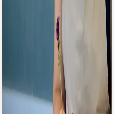
Verarbeitung
mercredi, 16 septembre 2026
mercredi
16
sep
2026
En ligne
Introduction
Tous
Deutsch
VON DER
HEILPFLANZE ZUR
GANZHEITLICHEN
ARZNEI – DIE
BESONDERE ART DER
VERARBEITUNG