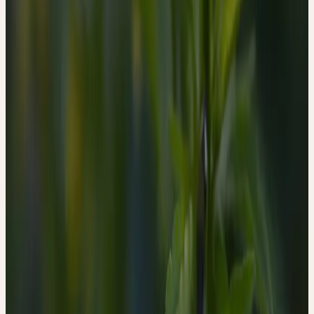
Verlagsgesellschaft GmbH, Stuttgart, Deutschland, 2015).
2. BGA/BfArM (Kommission E). Violae tricoloris herba
(Stiefmütterchenkraut). Bundesanzeiger 50, (1986).
3. Madaus, G. MADAUS LEHRBUCH DER
BIOLOGISCHEN HEILMITTEL BAND 1-11. (mediamed
Verlag, Ravensburg, 1990).
4. BGA/BfArM (Kommission D). Viola tricolor.
Bundesanzeiger 29 a, (1986).
5. Committee on Herbal Medicinal Products (HMPC).
Assessment report on Viola tricolor L. and/or subspecies
Viola arvensis Murray (Gaud) and Viola vulgaris Koch
(Oborny), herba cum flore. EMA/HMPC/131735/2009
(2010).
6. Kalbermatten, R. & Kalbermatten, H. Pflanzliche
Urtinkturen. (AT Verlag, Aarau, Schweiz, 2018).
7. Kalbermatten, R. Wesen und Signatur der Heilpflanzen.
(AT Verlag, Aarau, Schweiz, 2016).
Fabrication