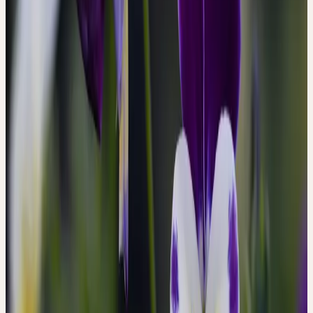
Famille
Violaceae (Violacées)
Hauteur
10–40 cm
Floraison
Mai–septembre
Mois de récolte
Mai–Juni
Habitat
Champs, bords de chemins, prairies maigres ; sols
sablonneux et pauvres en nutriments
Répartition
Europe ; disséminée en Suisse jusqu'à 1800 m
Approvisionnement Ceres
Culture biologique / récolte sauvage
Partie utilisée
Herbe fleurie
Noms communs
Wildes Stiefmütterchen, Ackerveilchen,
Dreifaltigkeitskraut, Heartsease
Signature & Action
DE LA FORME AU POUVOIR DE
GUÉRISON
L'inversion (les stipules deviennent l'élément principal, les feuilles
passent à l'arrière-plan) et la fleur tricolore (atypique pour les
violettes) renvoient à la dissimulation d'une vulnérabilité intérieure
par une complexité extérieure. La texture de peau de pêche de la