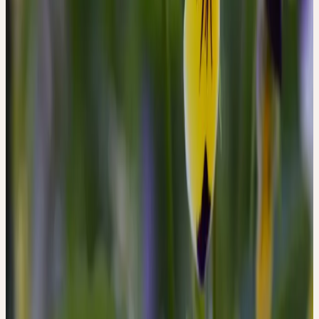
l'été.
Contexte historique
UTILISATION TRADITIONNELLE
DE LA PENSÉE SAUVAGE
La pensée sauvage est une ancienne plante médicinale de la
médecine populaire européenne avec une histoire particulière en
pédiatrie. Au Moyen Âge, elle était connue comme «Herba
trinitatis» (trois couleurs = Sainte Trinité) et utilisée pour les
maladies cutanées. Dans la médecine populaire d'Europe du Nord,
elle était considérée comme «herbe des enfants» — notamment
pour la croûte de lait, l'eczéma et les autres inflammations cutanées
chez les nourrissons et jeunes enfants.
Traditionnellement, la pensée sauvage était principalement utilisée