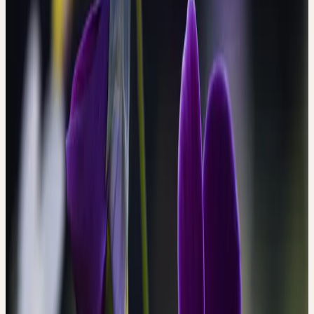
présente, comme toute la famille, de nombreux accessoires et
appendices.
ESSENCE DE LA PLANTE
Vulnérabilité, authenticité et apparence
La pensée sauvage symbolise le type humain sensible et
vulnérable qui cherche par tous les moyens à dissimuler sa
vulnérabilité. La peau, en tant que frontière entre l'intérieur et
l'extérieur, doit rester intacte et belle. Viola tricolor est, par son
essence, spécifiquement orientée vers la préservation de la beauté
cutanée et attire l'attention sur l'écart entre vulnérabilité intérieure
et superficialité extérieure.
VIOLA TRICOLOR
Pensée sauvage
, Wildes Stiefmütterchen