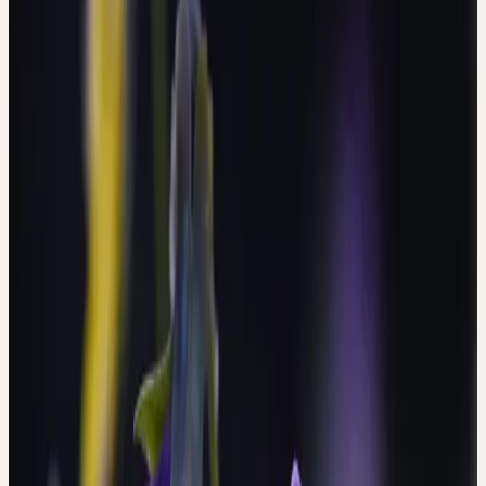
Famille
Violaceae (Violacées)
Habitat
Champs, bords de chemins, prairies maigres ; sols
sablonneux et pauvres en nutriments
Récolte
Mai–Juni
Traitement
Procédé au mortier
Botanique & essence de la plante
BOTANIQUE
La pensée sauvage est l'essence végétale la plus difficile dans la
recherche de Kalbermatten — son secret réside dans la
dissimulation d'une vulnérabilité intérieure. Les stipules
deviennent l'élément principal, tandis que les feuilles véritables
passent à l'arrière-plan — inversion de l'intérieur et de l'extérieur.
C'est la seule espèce de violette à trois couleurs florales différentes
(violet, blanc, jaune) au lieu du bleu uniforme. Lorsqu'on la blesse,
une forte odeur d'acide salicylique apparaît immédiatement — un
caractère médicinal caché sous la jolie surface. La structure florale