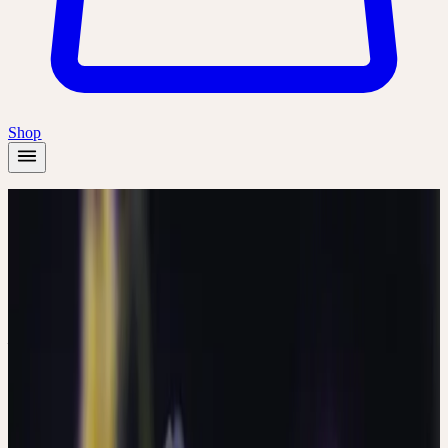
Shop
Accueil
/
Plantes
/
Pensée sauvage
Printemps
Été
Pensée sauvage
Viola tricolor
Vulnérabilité, authenticité et apparence