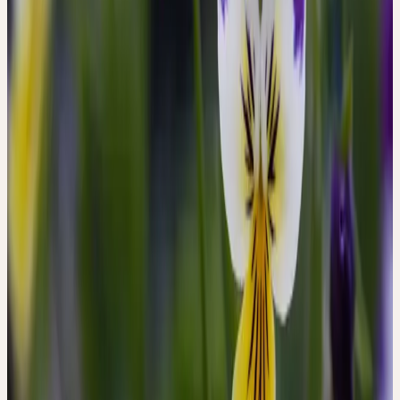
fleur fonde le lien direct avec la peau saine de l'enfant. Sur le plan
psychique, la pensée sauvage attire l'attention sur l'écart entre la
vulnérabilité intérieure et la superficialité affichée.
Période de récolte
Mai–Juni
Approvisionnement
Culture biologique / récolte sauvage
Origine & Récolte
CULTURE BIOLOGIQUE /
RÉCOLTE SAUVAGE
La pensée sauvage est répandue en Europe et en Asie occidentale.
Elle pousse dans les champs, bords de chemins, prairies et forêts
claires sur des sols pauvres à modérément riches en nutriments.
Ceres utilise de la pensée sauvage issue de cultures biologiques.
La plante en fleurs est récoltée au printemps jusqu'au début de