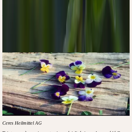
PROCÉDÉ CERES AU MORTIER
— DOUX, FROID, COMPLET.
Fraîchement récoltées, triées à la main, broyées à température
ambiante et mûries pendant des années. Pas de chauffage, pas de
pression — toute la force vitale de la plante, préservée.
Les 4 piliers de la qualité
→
Galerie d'images
CERES SUR INSTAGRAM
#VIOLA
/ #VIOLATRICOLOR
Les posts Instagram nécessitent votre consentement pour le
contenu tiers.
Charger Instagram
Ceres Heilmittel AG