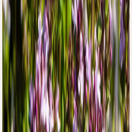
manière curative.
Période de récolte
Juni
Approvisionnement
Culture biologique / récolte sauvage
Méditerranée
Origine & Récolte
CULTURE BIOLOGIQUE /
RÉCOLTE SAUVAGE
MÉDITERRANÉE
Le thym est originaire de la région méditerranéenne occidentale et
est aujourd'hui cultivé dans le monde entier. Il préfère les sols secs,
ensoleillés, calcaires et bien drainés. Comme plante cultivée, il est
très répandu en Suisse; dans les zones au climat doux, il hiverne en
plein air.
Ceres utilise du thym issu de cultures biologiques ou