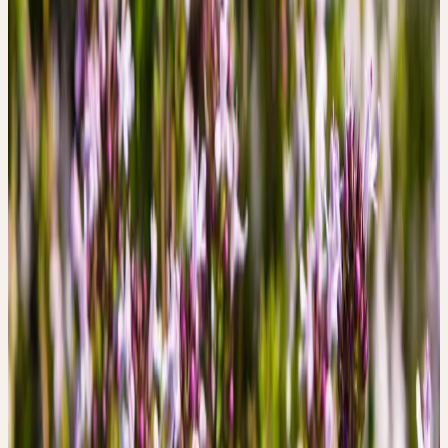
Ardeur, sollicitude, purification
L'essence du thym s'exprime par son arôme intensément
réchauffant. La chaleur est régulière et porteuse — comme une
braise. Sur le plan psychique, cette chaleur correspond à la
sollicitude et à la reconnaissance. Le manque de chaleur affective
ou le froid physique peuvent entraîner une vulnérabilité des voies
respiratoires. Le thym transmet la chaleur nécessaire pour pénétrer
les mucosités visqueuses, combattre les agents pathogènes ou
dissoudre les spasmes liés au froid.
THYMUS VULGARIS
Thym
, Echter Thymian
Famille
Lamiaceae (Lamiacées)
Hauteur
10–40 cm
Floraison
Mai–octobre
Mois de récolte
Juni