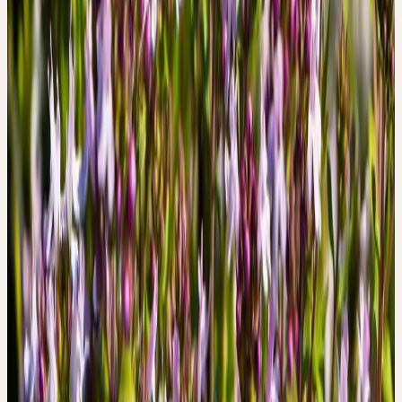
biodynamiques. La plante en fleurs est récoltée au début de l'été —
à ce moment, la teneur en thymol et carvacrol dans l'huile
essentielle est maximale.
Contexte historique
UTILISATION TRADITIONNELLE
DU THYM
Le thym est l'une des plus anciennes plantes médicinales du bassin
méditerranéen, avec une histoire de plus de 3000 ans. Dans
l'Égypte ancienne, il était utilisé pour l'embaumement. Les Grecs
parfumaient les temples avec du thym (grec «thymos» = brûler de
l'encens) et l'appréciaient comme fortifiant pour les guerriers. Au
Moyen Âge, il était cultivé dans toute l'Europe comme remède
contre la peste, les mauvais esprits et les maladies pulmonaires.