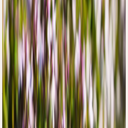
Famille
Lamiaceae (Lamiacées)
Habitat
Rochers secs et ensoleillés, pelouses maigres ; sols
calcaires et drainants
Récolte
Juni
Traitement
Procédé au mortier
Botanique & essence de la plante
BOTANIQUE
Le thym fait partie des lamiacées qui ont assimilé sous forme de
substance l'élément de la chaleur solaire. Posé sur la langue, il
déploie une brûlure douce mais persistante — non pas ardente et
violente, mais régulière et porteuse comme une braise qui pénètre
jusqu'aux poumons et à l'estomac. Les petites feuilles sont
disposées de manière serrée le long du tronc ligneux. Par temps
chaud, l'arôme se condense en un nuage de chaleur pénétrant.
ESSENCE DE LA PLANTE