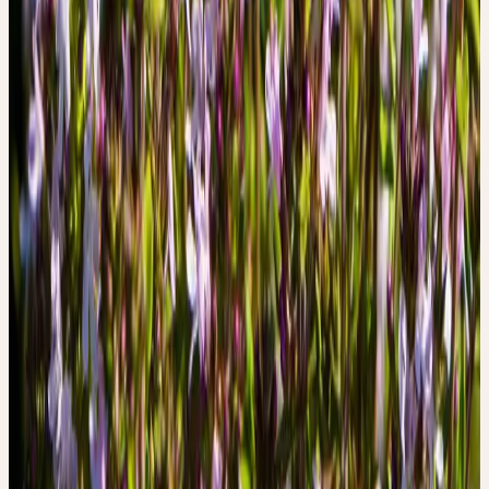
Aujourd'hui encore, le thym est l'une des plantes médicinales au
plus grand chiffre d'affaires en Europe.
Traditionnellement, le thym était principalement utilisé pour les
affections respiratoires: comme expectorant, antitussif et
antispasmodique pour la bronchite, la coqueluche, les catarrhes et
les refroidissements. Il était considéré comme désinfectant et
antiseptique. Il était également utilisé pour les troubles digestifs, les
flatulences et comme apéritif. En externe, l'huile de thym était
utilisée pour les inflammations cutanées, les affections buccales et
les douleurs musculaires.
Dans la sémiologie Ceres, le thym représente une chaleur
protectrice et la force des voies respiratoires: cette petite plante
robuste sur un rocher sec et ensoleillé, avec son parfum intense qui
ouvre les voies respiratoires — le thym protège le souffle, purifie