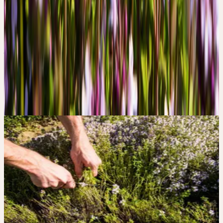
Fabrication
PROCÉDÉ CERES AU MORTIER
— DOUX, FROID, COMPLET.
Fraîchement récoltées, triées à la main, broyées à température
ambiante et mûries pendant des années. Pas de chauffage, pas de
pression — toute la force vitale de la plante, préservée.
Les 4 piliers de la qualité
→
Galerie d'images
CERES SUR
INSTAGRAM
#THYMUS /
#THYMUSVULGARIS
Les posts Instagram nécessitent votre consentement pour le
contenu tiers.