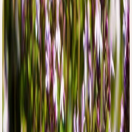
Habitat
Rochers secs et ensoleillés, pelouses maigres ; sols
calcaires et drainants
Répartition
Bassin méditerranéen occidental ; cultivé en Europe
centrale comme condiment
Approvisionnement Ceres
Culture biologique / récolte sauvage
Méditerranée
Partie utilisée
Herbe fleurie
Noms communs
Echter Thymian, Gartenthymian, Quendel, Thyme
Signature & Action
DE LA FORME AU POUVOIR DE
GUÉRISON
La qualité de braise — régulière, porteuse, ni ardente ni violente
— distingue le thym des autres plantes calorifiques. La
correspondance psychique est la sollicitude et la reconnaissance
(non la passion). Le manque de chaleur affective et d'attention ou
le froid physique conduisent à une vulnérabilité des voies
respiratoires — c'est là que la braise constante du thym agit de