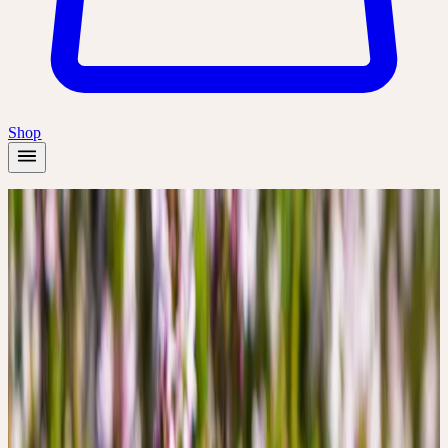
Shop
Accueil
/
Plantes
/
Thym
Été
Thym
Thymus vulgaris
Ardeur, sollicitude, purification