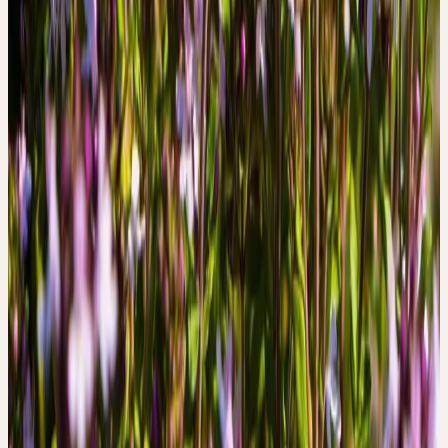
l'air et renforce la frontière entre l'intérieur et l'extérieur.
SOURCES
1. Hänsel, R. & Steinegger, E. Hänsel / Sticher
Pharmakognosie Phytopharmazie. (Wissenschaftliche
Verlagsgesellschaft GmbH, Stuttgart, Deutschland, 2015).
2. BGA/BfArM (Kommission E). Thymi herba (
Thymiankraut ). Bundesanzeiger 228, (1984).
3. Madaus, G. MADAUS LEHRBUCH DER
BIOLOGISCHEN HEILMITTEL BAND 1-11. (mediamed
Verlag, Ravensburg, 1990).
4. Committee on Herbal Medicinal Products (HMPC).
Community Herbal Monograph on Thymus Vulgaris L. and
Thymus Zygis L., Herba. EMA/ HMPC/342332/2013
(2013).
5. Kalbermatten, R. & Kalbermatten, H. Pflanzliche
Urtinkturen. (AT Verlag, Aarau, Schweiz, 2014).
6. Kalbermatten, R. Wesen und Signatur der Heilpflanzen.
(AT Verlag, Aarau, Schweiz, 2016).