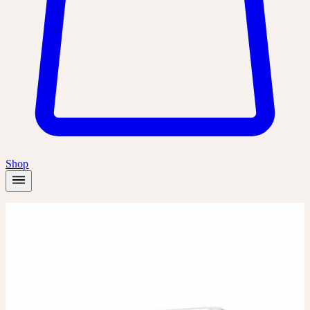
Shop
Accueil
/
Produits
/
Allium cepa D6
Dilution
Dilution