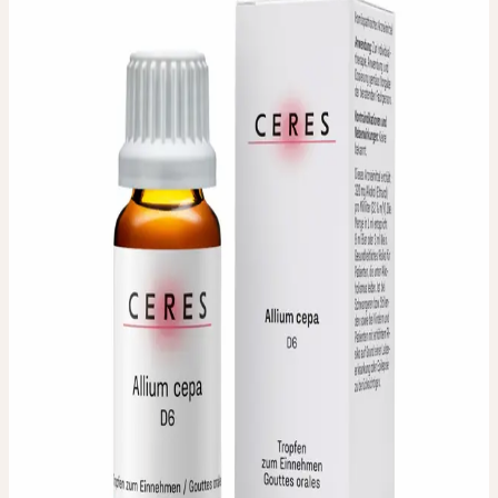
ALLIUM CEPA D6
Oignon de cuisine D6
Dilution homéopathique. Parties de la plante utilisées : Oignon
frais Dilutions disponibles : D6
Parties de plante utilisées
:
Oignon frais
Conditionnement / Contenu
:
20 ml
Dosage
:
Pour la thérapie individuelle selon les instructions du
professionnel de santé qui vous conseille.
Titulaire de l'autorisation
:
Ceres Heilmittel AG,
Bachtobelstrasse 6, CH-8593 Kesswil
Distribution
:
ebi-pharm ag, Lindachstrasse 8c, CH-3038
Kirchlindach
DISPONIBLE EN PHARMACIE ET