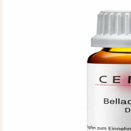
BELLADONNA 
Belladone D4, D6, D8
Belladone D4, D6, D8 Dilution homéopathique. Parties de la plante u
Plante entière fraîche Dilutions disponibles : D4, D6, D8
Parties de plante utilisées
:
Plante entière fraîche
Conditionnement / Contenu
:
20 ml
Dosage
:
Pour la thérapie individuelle selon les instructions du profe
Titulaire de l'autorisation
:
Ceres Heilmittel AG, Bachtobelstrass
Distribution
:
ebi-pharm ag, Lindachstrasse 8c, CH-3038 Kirchlind
DISPONIBLE EN P