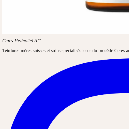
Demandez Belladonna D4, D6, D8 dans votre pharmacie ou drogueri
Nom du produit
Belladonna D4, D6, D8
Ceres Heilmittel AG
Teintures mères suisses et soins spécialisés issus du procédé Ceres a