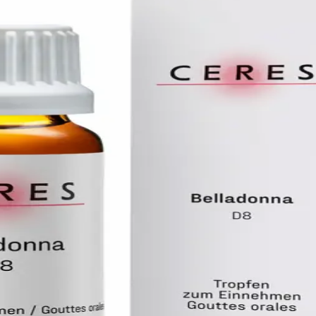
D4, D6, D8
tilisées :
ssionnel de santé qui vous conseille.
e 6, CH-8593 Kesswil
ach
HARMACIE ET DROGU