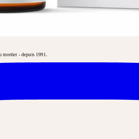
e. Le nom du produit suffit généralement pour la commande.
u mortier - depuis 1991.