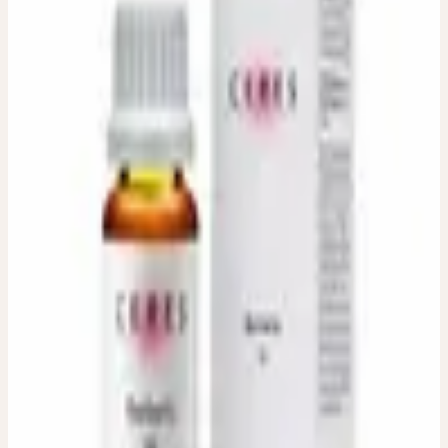
BERBERIS D3, D6
Berbéris D3, D6
Dilution homéopathique. Parties de la plante utilisées : Écorce de
racine Dilutions disponibles : D3, D6
Parties de plante utilisées
:
Écorce de racine
Conditionnement / Contenu
:
20 ml
Dosage
:
Pour la thérapie individuelle selon les instructions du
professionnel de santé qui vous conseille.
Titulaire de l'autorisation
:
Ceres Heilmittel AG,
Bachtobelstrasse 6, CH-8593 Kesswil
Distribution
:
ebi-pharm ag, Lindachstrasse 8c, CH-3038
Kirchlindach
DISPONIBLE EN PHARMACIE ET