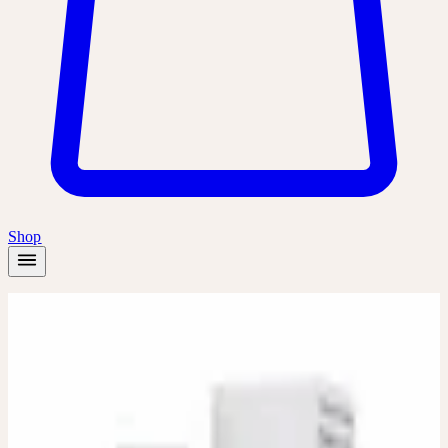
Shop
Accueil
/
Produits
/
Berberis D3, D6
Dilution
Dilution