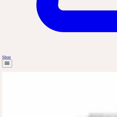
Shop
Accueil
/
Produits
/
Convallaria D4, D6
Dilution
Dilution