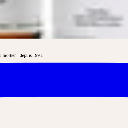
HARMACIE ET DROGU
Le nom du produit suffit généralement pour la commande.
u mortier - depuis 1991.