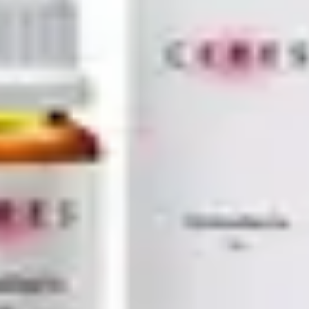
 D4, D6
 fraîche
ssionnel de santé qui vous conseille.
e 6, CH-8593 Kesswil
ach