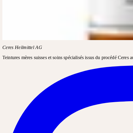
DISPONIBLE EN P
Demandez Convallaria D4, D6 dans votre pharmacie ou droguerie. 
Nom du produit
Convallaria D4, D6
Ceres Heilmittel AG
Teintures mères suisses et soins spécialisés issus du procédé Ceres a