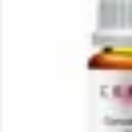
CONVALLARIA
Muguet D4, D6
Dilution homéopathique. Parties de la plante utilisées : Herbe fleurie
Dilutions disponibles : D4, D6
Parties de plante utilisées
:
Herbe fleurie fraîche
Conditionnement / Contenu
:
20 ml
Dosage
:
Pour la thérapie individuelle selon les instructions du profe
Titulaire de l'autorisation
:
Ceres Heilmittel AG, Bachtobelstrass
Distribution
:
ebi-pharm ag, Lindachstrasse 8c, CH-3038 Kirchlind