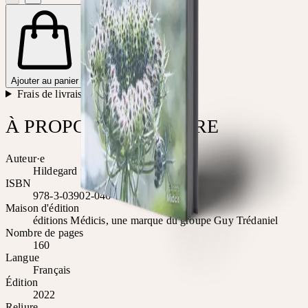
Ajouter au panier
Frais de livraison
+
À PROPOS DE CE LIVRE
Auteur·e
Hildegard und Roger Kalbermatten
ISBN
978-3-03902-046-1
Maison d'édition
éditions Médicis, une marque du groupe Guy Trédaniel
Nombre de pages
160
Langue
Français
Édition
2022
Reliure