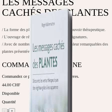
LES MESSAGES
CACHÉS DES PLANTES
/ La forme des plantes comme clé de leur pouvoir thérapeutique.
/ L'ouvrage de référence sur la théorie des signatures.
/ Avec de nombreuses photographies en couleur remarquables des
plantes présentées.
COMMANDER EN LIGNE
Commandez ce produit directement chez Ceres.
44.00 CHF
Disponible
Quantité
1
-
+