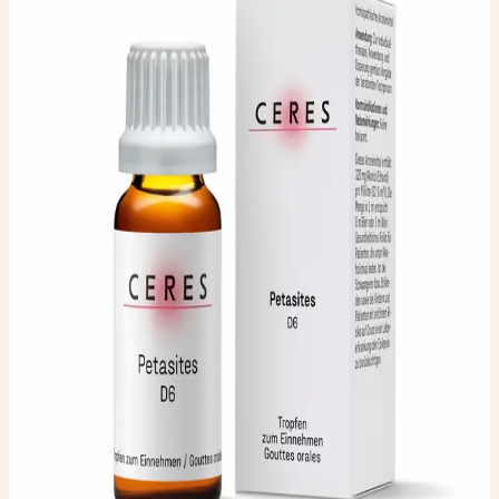
PETASITES D6
Pétasite D6
Dilution homéopathique. Dilutions disponibles : D6
Parties de plante utilisées
:
Plante fraîche en fleur
Conditionnement / Contenu
:
20 ml
Dosage
:
Pour la thérapie individuelle selon les instructions du
professionnel de santé qui vous conseille.
Titulaire de l'autorisation
:
Ceres Heilmittel AG,
Bachtobelstrasse 6, CH-8593 Kesswil
Distribution
:
ebi-pharm ag, Lindachstrasse 8c, CH-3038
Kirchlindach
DISPONIBLE EN PHARMACIE ET
DROGUERIE