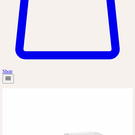
Shop
Accueil
/
Produits
/
Petasites D6
Dilution
Dilution