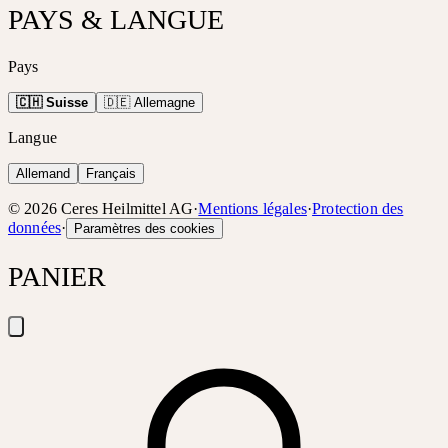
PAYS & LANGUE
Pays
🇨🇭 Suisse
🇩🇪 Allemagne
Langue
Allemand
Français
©
2026
Ceres Heilmittel AG
·
Mentions légales
·
Protection des
données
·
Paramètres des cookies
PANIER