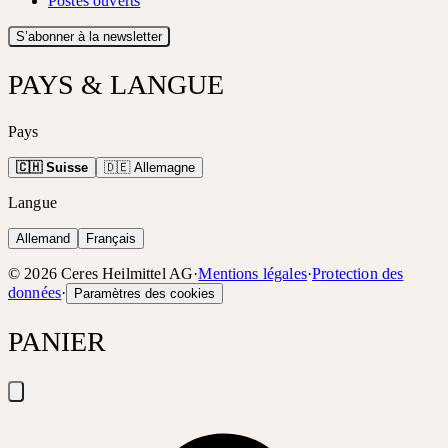
Postes ouverts
S’abonner à la newsletter
PAYS & LANGUE
Pays
🇨🇭 Suisse
🇩🇪 Allemagne
Langue
Allemand
Français
©
2026
Ceres Heilmittel AG
·
Mentions légales
·
Protection des
données
·
Paramètres des cookies
PANIER