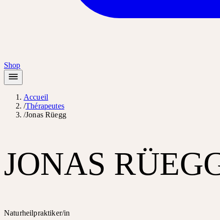
Shop
Accueil
/
Thérapeutes
/
Jonas Rüegg
JONAS RÜEG
Naturheilpraktiker/in