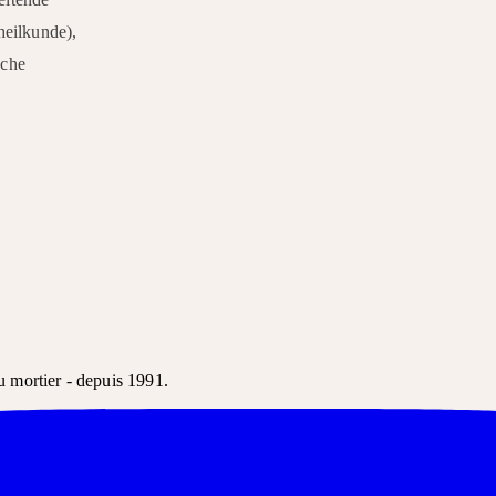
heilkunde),
sche
u mortier - depuis 1991.