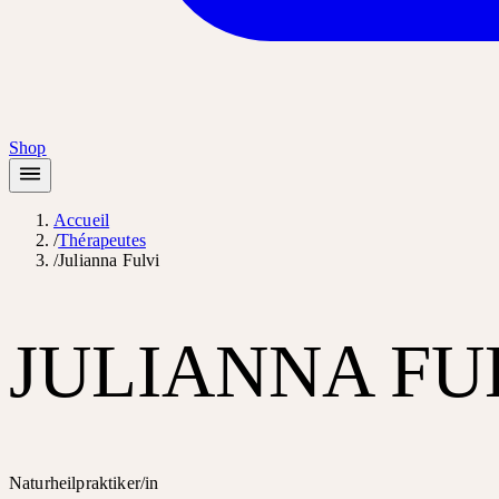
Shop
Accueil
/
Thérapeutes
/
Julianna Fulvi
JULIANNA FU
Naturheilpraktiker/in