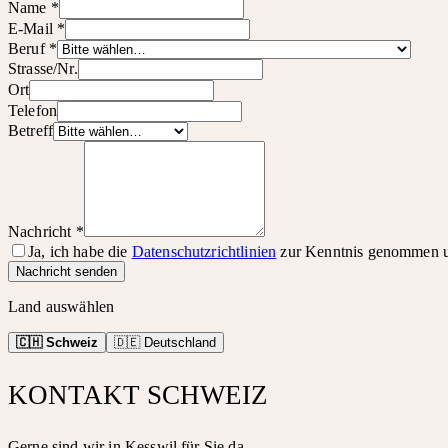
Name
*
E-Mail
*
Beruf
*
Strasse/Nr.
Ort
Telefon
Betreff
Nachricht
*
Ja, ich habe die
Datenschutzrichtlinien
zur Kenntnis genommen un
Nachricht senden
Land auswählen
🇨🇭 Schweiz
🇩🇪 Deutschland
KONTAKT SCHWEIZ
Gerne sind wir in Kesswil für Sie da.