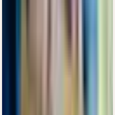
BITTERSTOFFE - PFLANZLICHE POWERPAKETE
WESENSGEMÄSS ANGEWENDET
Ensheimer Gelösch 2, 66386 St. Ingbert · 08:00 – 17:00 Uhr
Details
→
Dienstag
22
Sep
2026
Online-Workshop
🇩🇪
DE
🔒 Fachpersonen
GANZHEITLICHE FRAUENHEILKUNDE - ZYKLUS UND
MENSTRUATION
EUR 49
14:00 – 17:00 Uhr
EUR 49
Details
→
Freitag
25
Sep
2026
Präsenz
Themenseminar
🇨🇭
CH
🔒 Fachpersonen
HEILENDE PFLANZEN IN DER FRAUENHEILKUNDE
CHF 180