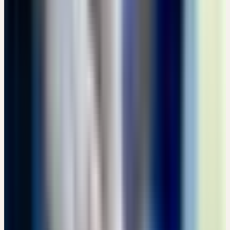
Dienstag
08
Sep
2026
Präsenz
Grundlagen
🇨🇭
CH
🔒 Fachpersonen
EINE LEBENDIGE HEILPFLANZENKUNDE MIT
WESENHAFTEN URTINKTUREN
CHF 180
Bachtobelstrasse 6, CH-8593 Kesswil · 07:00 – 15:00 Uhr
CHF 180
Details
→
Mittwoch
09
Sep
2026
Präsenz
Grundlagen
🇩🇪
DE
🔒 Fachpersonen
PFLANZEN-EXKURSION: WESEN UND SIGNATUR DER
HEILPFLANZEN
EUR 25
Jenisch Park, DE-22605 Hamburg · 13:30 – 15:45 Uhr
EUR 25
Details
→
Mittwoch
09
Sep
2026