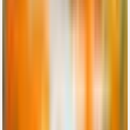
Online
🔒 Fachpersonen
APOTHEKEN-WEBINAR: GANZHEITLICHE
UNTERSTÜTZUNG DES IMMUNSYSTEMS MIT
HEILPFLANZEN
Kostenlos
17:30 – 18:30 Uhr
Kostenlos
Details
→
NOVEMBER 2026
8
Dienstag
03
Nov
2026
Präsenz
Grundlagen
🇨🇭
CH
🔒 Fachpersonen
AUS DER PRAXIS FÜR DIE PRAXIS: KOMPETENT
BERATEN UND EMPFEHLEN
CHF 180