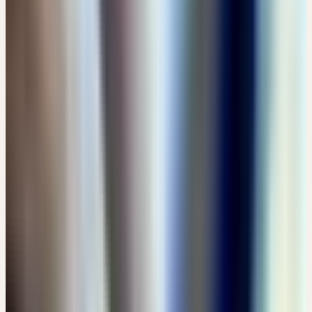
AUFZEICHNUNGEN
1
Aufzeichnung
VON DER HEILPFLANZE ZUR GANZHEITLICHEN
ARZNEI – DIE BESONDERE ART DER VERARBEITUNG
Kostenlos
Details →
SEPTEMBER 2026
14
Dienstag
01
Sep
2026
Präsenz
Einführung
🇨🇭
CH
FÜHRUNG: CERES PRODUKTION - VON DER
HEILPFLANZE ZUR GANZHEITLICHEN ARZNEI
CHF 10
Bachtobelstrasse 6, CH-8593 Kesswil · 12:00 – 13:30 Uhr