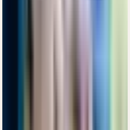
VON DER HEILPFLANZE ZUR GANZHEITLICHEN
ARZNEI – DIE BESONDERE ART DER VERARBEITUNG
Kostenlos
17:30 – 19:00 Uhr
Kostenlos
Details
→
Freitag
18
Sep
2026
Präsenz
Einführung
🇨🇭
CH
FÜHRUNG: PFLANZENBEGEGNUNG IM CERES
HEILPFLANZENGARTEN
CHF 10
Bachtobelstrasse 6, CH-8593 Kesswil · 08:00 – 09:30 Uhr
CHF 10
Details
→
Samstag
19
Sep
2026
Präsenz
Kooperation
🇩🇪
DE
🔒 Fachpersonen