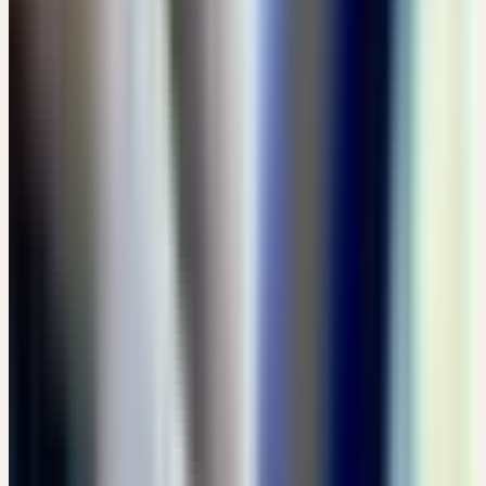
CHF 10
Details
→
Donnerstag
03
Sep
2026
Online-Workshop
Grundlagen
🇨🇭
CH
🔒 Fachpersonen
HEILPFLANZEN FÜR RESILIENZ UND SCHLAF
CHF 49
14:00 – 17:00 Uhr
CHF 49
Details
→
Samstag – Sonntag
05–06
Sep
2026
Präsenz
Vertiefung
🇩🇪
DE
🔒 Fachpersonen
TRANSFORMATIONSPROZESSE II - DIE KRAFT DER
BÄUME
EUR 250
Schloss Türnich, 50169 Kerpen · Samstag: 07:30 – 15:30 Uhr ·
Sonntag: 07:30 – 14:00 Uhr
EUR 250
Details
→