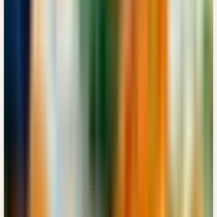
Missionsstrasse 21, CH-4055 Basel · 07:00 – 15:00 Uhr
CHF 180
Details
→
Mittwoch
07
Okt
2026
Online-Workshop
🇩🇪
DE
🔒 Fachpersonen
HERBSTKUR - SCHWERPUNKT NIERE
EUR 49
14:00 – 17:00 Uhr
EUR 49
Details
→
Samstag
10
Okt
2026
Präsenz
Einführung
🇩🇪
DE
FÜHRUNG: CERES HEILPFLANZENGARTEN -
ENTDECKEN UND ERLEBEN
Kostenlos
Schloss Türnich, 50169 Kerpen · 09:00 – 10:30 Uhr
Kostenlos
Details
→