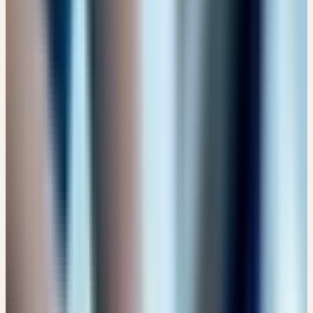
Wählbare Modultermine
03. Sep 2026
08. Sep 2026
01. Okt 2026
06. Okt 2026
14. Okt
2026
15. Okt 2026
+
2
CHF 649
CHF
769
Details →
Online
🔒 Fachpersonen
FACHSYMPOSIUM MENOPAUSE – WECHSELJAHRE SIND
WANDELJAHRE
4 Fachvorträge – 4 hochkarätige Referentinnen
Termin
Samstag, 14. November 2026
Kostenlos
Details →
AUGUST 2026
2