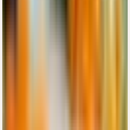
Mittwoch
14
Okt
2026
Online-Workshop
Grundlagen
🇨🇭
CH
🔒 Fachpersonen
GANZHEITLICHE UNTERSTÜTZUNG DES
IMMUNSYSTEM
CHF 49
14:00 – 17:00 Uhr
CHF 49
Details
→
Donnerstag
15
Okt
2026
Präsenz
Themenseminar
🇨🇭
CH
🔒 Fachpersonen
HEILPFLANZEN FÜR AUSLEITUNG, ENTGIFTUNG UND
VERDAUUNG
CHF 180
Engimattstrasse 14, CH-8002 Zürich · 07:00 – 15:00 Uhr
CHF 180
Details
→
Dienstag
20
Okt
2026