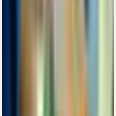
Engimattstrasse 14, CH-8002 Zürich · 07:00 – 15:00 Uhr
CHF 180
Details
→
Samstag
26
Sep
2026
Präsenz
Kooperation
🇩🇪
DE
🔒 Fachpersonen
AUSLEITUNG UND ENTGIFTUNG ÜBER DIE NIERE
Max-Johannsen-Brücke 1, 24537 Neumünster · 11:00 – 13:00 Uhr
Details
→
Mittwoch
30
Sep
2026
Online
Themenseminar
🔒 Fachpersonen
HEILPFLANZEN IN DER MÄNNERHEILKUNDE –
ANDROLOGIE & PSYCHOSOMATIK
Kostenlos
17:30 – 18:30 Uhr
Kostenlos
Details
→