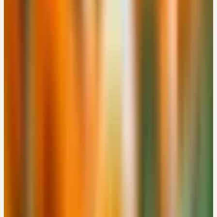
CHF 180
Details
→
Donnerstag
19
Nov
2026
Präsenz
Themenseminar
🇨🇭
CH
🔒 Fachpersonen
HEILPFLANZEN IN DER MÄNNERHEILKUNDE
CHF 180
Bachtobelstrasse 6, CH-8593 Kesswil · 08:00 – 16:00 Uhr
CHF 180
Details
→
Samstag
21
Nov
2026
Präsenz
Kooperation
🇩🇪
DE
🔒 Fachpersonen
GANZHEITLICHE THERAPIEKONZEPTE ZU AUSLEITUNG
UND ENTGIFTUNG - SCHWERPUNKT LONG COVID UND
BORRELIOSE
Gutenbergstr. 1, DE-76532 Baden-Baden · 09:00 – 17:00 Uhr
Details
→
Mittwoch
25
Nov
2026
Präsenz
Grundlagen
🇩🇪
DE
🔒 Fachpersonen