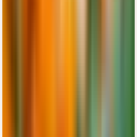
GRUNDLAGENWISSEN UND THERAPEUTISCHE
ANWENDUNG DER CERES-ARZNEIMITTEL
EUR 150
Neuburger Str. 122, DE-86167 Augsburg · 08:30 – 16:30 Uhr
EUR 150
Details
→
DEZEMBER 2026
1
Dienstag
01
Dez
2026
Online
Einführung
VON DER HEILPFLANZE ZUR GANZHEITLICHEN
ARZNEI – DIE BESONDERE ART DER VERARBEITUNG
Kostenlos
18:30 – 20:00 Uhr