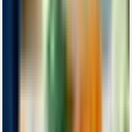
OKTOBER 2026
7
Donnerstag
01
Okt
2026
Präsenz
Grundlagen
🇨🇭
CH
🔒 Fachpersonen
HERSTELLUNG UND ANWENDUNG PFLANZLICHER
URTINKTUREN
CHF 180
Bachtobelstrasse 6, CH-8593 Kesswil · 07:00 – 15:00 Uhr
CHF 180
Details
→
Dienstag
06
Okt
2026
Präsenz
Grundlagen
🇨🇭
CH
🔒 Fachpersonen
AUS DER PRAXIS FÜR DIE PRAXIS: KOMPETENT
BERATEN UND EMPFEHLEN
CHF 180