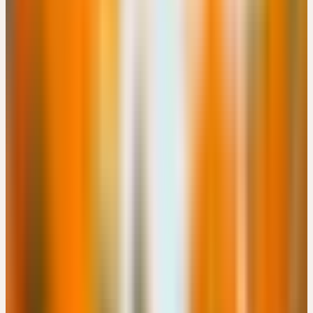
Engimattstrasse 14, CH-8002 Zürich · 08:00 – 16:00 Uhr
CHF 180
Details
→
Dienstag
03
Nov
2026
Online-Workshop
🇩🇪
DE
🔒 Fachpersonen
NATÜRLICHE BEGLEITUNG VON LONG-COVID UND
POST-VAC
EUR 49
15:00 – 18:00 Uhr
EUR 49
Details
→
Dienstag
10
Nov
2026
Präsenz
Grundlagen
🇨🇭
CH
🔒 Fachpersonen
CERES KENNENLERNEN: HEILPFLANZEN FÜR DIE
FRAUENHEILKUNDE
Kostenlos
Freienhofgasse 3, CH-3600 Thun · 18:30 – 20:00 Uhr