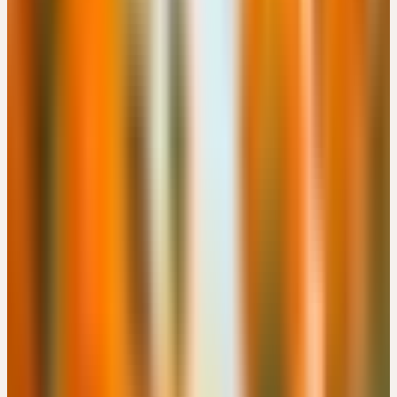
Kostenlos
Details
→
Mittwoch
11
Nov
2026
Online-Workshop
🇩🇪
DE
🔒 Fachpersonen
LEBEN IM WANDEL - TRANSFORMATIONSPROZESSE BEI
KINDERN UND JUGENDLICHEN
EUR 49
15:00 – 18:00 Uhr
EUR 49
Details
→
Donnerstag
12
Nov
2026
Präsenz
Themenseminar
🇨🇭
CH
🔒 Fachpersonen
HEILPFLANZEN FÜR IMMUNSYSTEM, NERVEN UND
SCHLAF
CHF 180
Engimattstrasse 14, CH-8002 Zürich · 08:00 – 16:00 Uhr