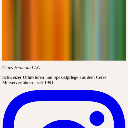
Kostenlos
Details
→
FACHBEREICH FÜR THERAPEUTEN &
FACHPERSONEN
Erhalten Sie Zugang zu exklusiven Inhalten, Dosierungshinweisen
und klinischen Notizen — nach Anmeldung als verifizierte
Fachperson.
Anmelden / Registrieren
Mehr erfahren
Weitere Informationen
AGB der Akademie
FAQ zur Akademie
Ceres Heilmittel AG
Schweizer Urtinkturen und Spezialpflege aus dem Ceres-
Mörserverfahren - seit 1991.