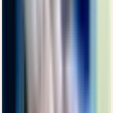
Online
Themenseminar
🔒 Fachpersonen
FRAUENHEILKUNDE – AUS DER PRAXIS FÜR DIE
PRAXIS: KOMPETENT BERATEN UND EMPFEHLEN
Kostenlos
17:30 – 18:30 Uhr
Kostenlos
Details
→
Donnerstag
10
Sep
2026
Präsenz
Grundlagen
🇨🇭
CH
🔒 Fachpersonen
CERES KENNENLERNEN: HEILPFLANZEN ZUR
STÄRKUNG DES IMMUNSYSTEMS
Kostenlos
Murbacherstrasse 4, CH-6002 Luzern · 17:30 – 19:00 Uhr
Kostenlos
Details
→
Mittwoch
16
Sep
2026
Online
Einführung