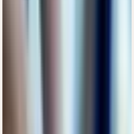
Donnerstag
27
Aug
2026
Online
🔒 Fachpersonen
EINFÜHRUNG: HEILPFLANZEN FÜR
SCHWANGERSCHAFT UND STILLZEIT - WENN DIE
SEELE HILFE RUFT
Kostenlos
17:30 – 18:30 Uhr
Kostenlos
Details
→
Samstag
29
Aug
2026
Präsenz
Themenseminar
🇩🇪
DE
🔒 Fachpersonen
PSYCHOSOMATIK - GANZHEITLICHE
ENTWICKLUNGSCHANCEN MIT HEILPFLANZEN
EUR 150
Mittelweg 11-12, 20148 Hamburg · 07:30 – 15:30 Uhr
EUR 150
Details
→