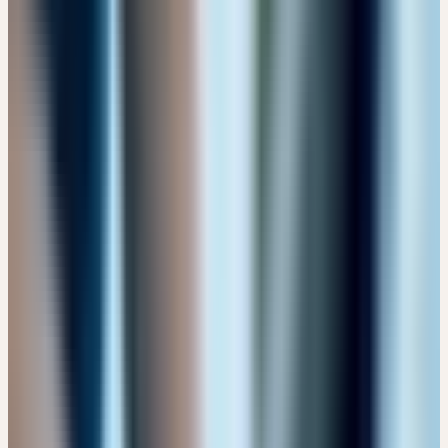
Format
Alle
Aufzeichnung
1
Online
7
Präsenz
21
Online-Workshop
6
Alle Länder
🇨🇭 Schweiz
🇩🇪 Deutschland
Zielgruppe
Alle
Heilpflanzeninteressierte
🔒 Fachpersonen
Thema
Alle Themen
Ausleitung & Entgiftung
4
Ceres kennenlernen
13
Frauenheilkunde
6
Immunsystem
8
Kinderheilkunde
1
Männerheilkunde
2
Psyche
4
Schwangerschaft & Geburt
1
Supervision Praxisfälle
4
Wesen & Signatur
5
Präsenz
Online
🇨🇭
CH
🔒 Fachpersonen
CERES FACHEXPERTIN / CERES FACHEXPERTE
FORTBILDUNG
zertifizierte Kompakt-Ausbildung
| 5 Module