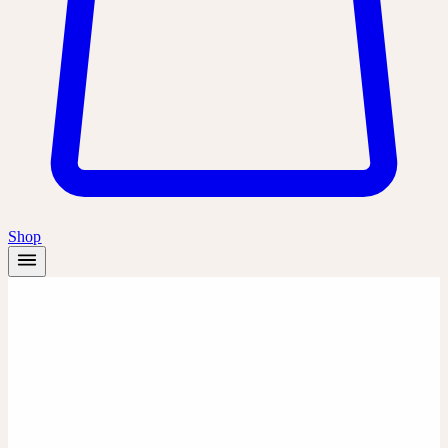
Shop
Shop
/
Direkt lieferbare Produkte
-
Schweiz
-
8
Produkte
→
Zum
vollständigen Sortiment
(
30
)
Willkommen im Ceres-
Shop für die Schweiz