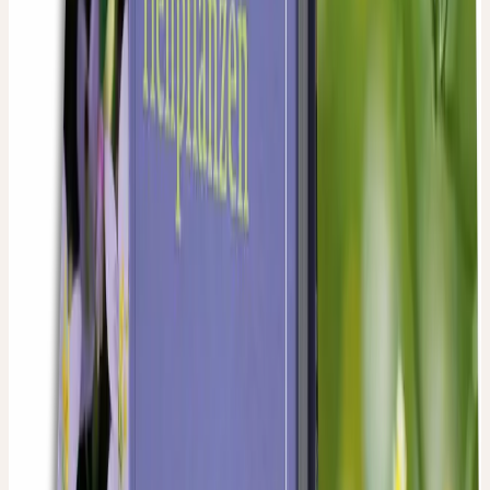
(
130
)
CHF 25.80
CHF 516.00 / l