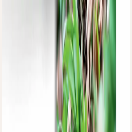
(
50
)
CHF 25.80
CHF 516.00 / l
Hinzufügen
ECHINACEA KUNSTMAPPE
Von der sichtbaren Gestalt zur unsichtbaren Wirkung
CHF 90.00