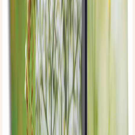
(
53
)
CHF 25.80
CHF 516.00 / l
Hinzufügen
CENTAURIUM SPEZIALPFLEGE