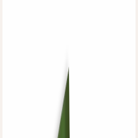
Unsere Bio-Kosmetik liefern wir Ihnen direkt nach Hause. Alle
Arzneimittel erhalten Sie über Ihre Apotheke oder Drogerie.
PRODUKTE ANSEHEN
SCHWEIZER QUALITÄT
Hergestellt im Ceres-Mörserverfahren
KOSTENLOSE LIEFERUNG
ab CHF 50
ZUVERLÄSSIGE LIEFERUNG
Innerhalb der Schweiz in 3 Arbeitstagen