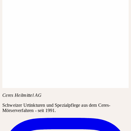
POSTKARTEN-SET
CHF 2.50
Hinzufügen
PSYCHE DES MENSCHEN UND SIGNATUR DER
HEILPFLANZEN
CHF 44.00
Rechtliches
AGB
Lieferung
Widerruf
Ceres Heilmittel AG
Schweizer Urtinkturen und Spezialpflege aus dem Ceres-
Mörserverfahren - seit 1991.