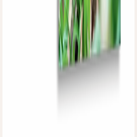
Hinzufügen
ECHTE HEILUNG FINDET IN FREIHEIT STATT
CHF 10.00
Hinzufügen
LES MESSAGES CACHÉS DES PLANTES
CHF 44.00
Hinzufügen