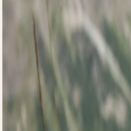
lang und etwa 0.5 cm dick werden kann, ist rotbraun gefärbt. Dieser
beissend-aromatischen, scharfen bitteren Geschmack. An seiner Unte
entspringen viele leicht zerbrechliche Wurzeln. Aus dem Wurzelstoc
sich im ersten Jahr zunächst eine flach auf dem Boden ausgebreitete
Grundrosette. Sie besteht aus vier bis sechs ganzrandigen und eiför
verkehrt-eiförmigen Blättern. Im zweiten Jahr entwickelt sich dann 
cm hoch werdende derb krautige und drüsig behaarte Stängel. An d
ein bis drei Paare kreuzgegenständig angeordneter lanzettlicher Blät
bis in den Juli hinein entstehen die Blütenkörbchen endständig an de
Diese haben einen Durchmesser von 6 bis 8 cm sind goldgelb und d
angenehm. Sie blühen von aussen nach innen auf. Die aussen stehe
Zungenblüten entfalten sich zuerst und einzeln nacheinander, was de
typisches «unordentliches» Äusseres verleiht.
ARNICA MONTANA