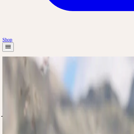
Shop
Startseite
/
Pflanzen
/
Arnika
Herbst
Arnika