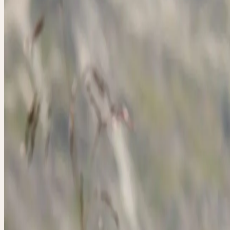
Arnica montana
Familie
Asteraceae (Korbblütler)
Standort
Saure, magere Bergwiesen, Borstgrasrasen, Heiden; kalkm
Ernte
Oktober
Verarbeitung
Mörserverfahren
Botanik und Wesen der Pflanze
BOTANIK
Arnika,
Arnica montana
L., ist eine ausdauernde Halbrosettenpflan
zur Familie der Korbblütengewächse (Asteraceae) gehört. Der Art
«montana» zeigt bereits, dass die Art vorwiegend in gebirgigen Lag
vorkommt. Sie ist bis auf eine Höhe von 2.500 m anzutreffen. Arnik
vor allem geschützte Lagen, man trifft sie auf Weiden, in Wiesen un
moorigen Böden an. Ihr bogenförmiger Wurzelstock, welcher bis e