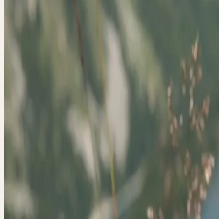
Arnika
, Bergwohlverleih
Familie
Asteraceae (Korbblütler)
Wuchshöhe
20–60 cm
Blütezeit
Juni–August
Erntemonate
Oktober
Standort
Saure, magere Bergwiesen, Borstgrasrasen, Heiden; kalkm
Verbreitung
Alpen, Pyrenäen, Balkan, Südskandinavier; in vielen R
Ceres-Beschaffung
Wildsammlung
Pflanzenteil
Wurzel
Volksnamen
Bergwohlverleih, Wolfskraut, Fallkraut, Kraftrose, W
Erntezeit
Oktober
Beschaffung
Wildsammlung
Herkunft & Ernte
WILDSAMMLUNG
Arnika ist in den Gebirgsregionen Europas heimisch. In der Schwei
sie auf alpinen Wiesen und Weiden, bevorzugt auf sauren, nährstof