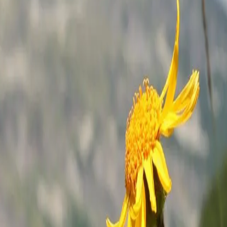
eidend; 800–2500 m ü. M.
ze, welche
name
en
a besiedelt
d auch auf
twa 10 cm