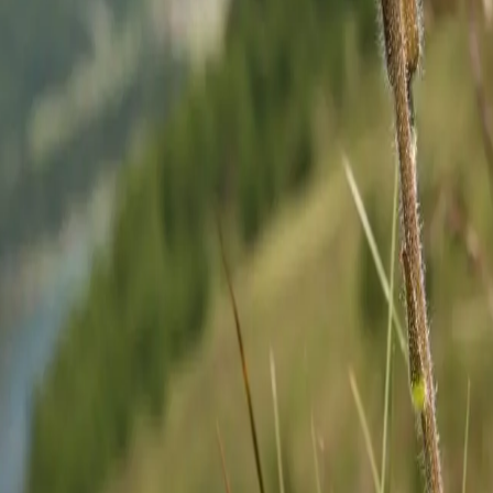
eidend; 800–2500 m ü. M.
egionen Europas geschützt
undkraut, Gamsblume, Mountain Arnica
z findet man
farmen