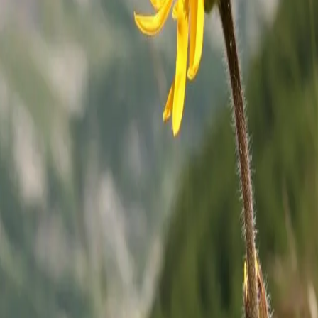
 hat einen
rseite
k entwickelt
migen bis
der bis zu 60
iesem stehen
ter. Ab Juni
r Pflanze.
uften sehr
nden
r Blüte ihr