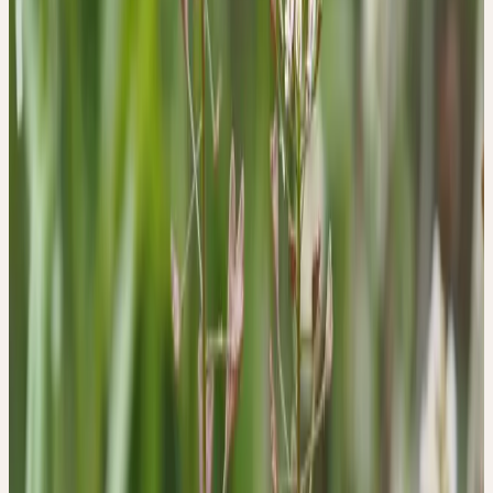
Lebendigkeit, die sie jedoch nach aussen hin weder durch Farbe
noch durch Ausstrahlung zum Ausdruck bringen kann. Es gehört
zum Wesen des Hirtentäschels, seine Lebenskräfte zu umfassen
und im Innern festzuhalten, um dadurch einen Verlust zu
verhindern. Das Wesen dieser Pflanze könnte man als das
Gegenteil von charismatisch bezeichnen. Es ist konservativ, also
bewahrend und fällt mit ihren Lebensäusserungen nie aus dem
Rahmen.
Hirtentäschel ist eine Pflanze für Menschen, die sich oft zu stark
verausgaben, indem sie aus ihrem persönlichen Rahmen fallen.
Den dadurch hervorgerufenen Verlust an Lebensenergie kann man
auch mit einer Blutung vergleichen. Capsella bursa-pastoris (L.)
Medik. ist also eine Pflanze, die äusserst spezifisch gegen
körperliche und seelische Arten des Blutverlustes wirksam ist.