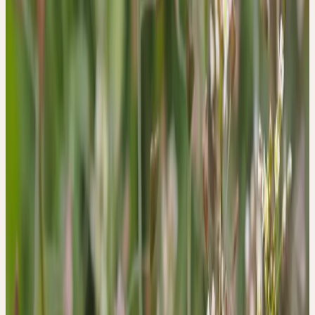
«Constrictivum» ein. Dieser Begriff ist lateinischen Ursprungs und
bedeutet frei übersetzt, dass es sich um ein «zusammenziehendes
Mittel» handelt. Die blutstillende Wirkung von Capsella bursa-
pastoris (L.) Medik. ist folglich schon seit Jahrhunderten bekannt
und wird in der einschlägigen, naturheilkundlichen Fachliteratur
ausführlich beschrieben. Traditionell haben sich vor allem die
Zubereitung als Kräuterteeaufguss und die Verwendung von
alkoholischen Tinkturen durchgesetzt. Gerade in der
Frauenheilkunde kommt das Hirtentäschel regelmäßig zum
Einsatz. Insbesondere bei zu starker und zu langer
Menstruationsblutung, die in manchen Fällen die
Begleiterscheinung von Uterus-Myomen sind. Auch nach der
Geburt, nach operativen Eingriffen und bei Nasenbluten kann
diese Heilpflanze bei anhaltender Blutungsneigung eingesetzt
werden. Je nach Lokalisation der Blutungsbeschwerden wird die
innerliche Anwendung (oral) oder die äußerliche Anwendung