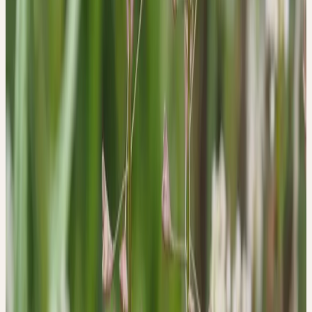
CAPSELLA BURSA-PASTORIS
Hirtentäschel
Familie
Brassicaceae (Kreuzblütler)
Wuchshöhe
10–70 cm
Blütezeit
Januar–Dezember
Erntemonate
April–Mai
Standort
Äcker, Wegränder, Gärten, Schuttplätze; anspruchslos
Verbreitung
Weltweit in den gemässigten Zonen
Ceres-Beschaffung
Demeter-Anbau und Wildsammlung
Pflanzenteil
Frisches blühendes Kraut mit Früchten
Volksnamen
Hirtentäschel, Gewöhnliches Hirtentäschel,
Täschelkraut, Shepherd's Purse
Signatur & Wirkung
VON DER GESTALT ZUR
HEILKRAFT
Ich habe sehr lange gebraucht, bis ich Signatur und Wesen des
Hirtentäschels verstanden habe. Während Jahren habe ich sie