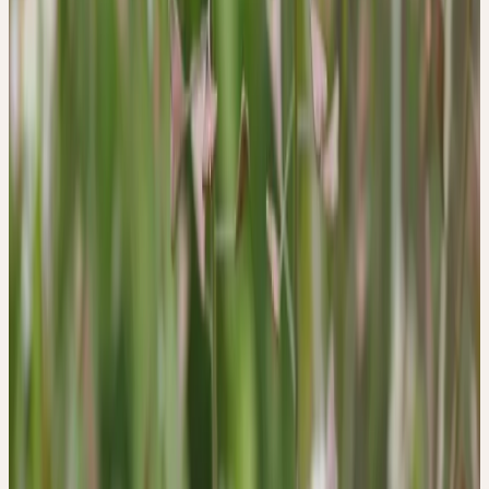
gerichtete Pfeile sind eine sehr grosse Ausnahme.
Diese Pfeile deuten an, in welche Richtung die Lebenskräfte des
Hirtentäschels strömen. Beim Hirtentäschel haben wir also keine
Ausstrahlung wie bei allen anderen Pflanzen, die mit ihren
ausstrahlenden Kräften nach aussen hin kommunizieren, sondern
der Fluss der Kräfte strömt in der Gegenrichtung. Das heisst, das
tiefste Wesen dieser Pflanze besteht darin, auch nur den geringsten
Verlust an Lebenskraft möglichst zu vermeiden. Aus dieser
Wesensart lässt sich die blutstillende Wirkung bestens verstehen,
denn Blut ist pure Lebenskraft.
Erntezeit
April–Mai
Beschaffung
Demeter-Anbau und Wildsammlung
Herkunft & Ernte
DEMETER-ANBAU UND