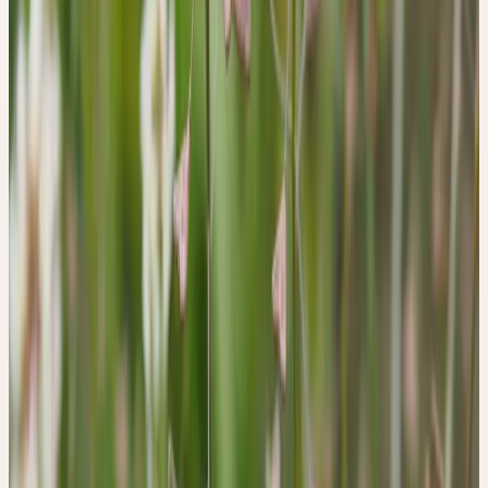
elektromagnetische Strahlung empfangen oder ausstrahlen. Dies ist
in der belebten Natur genauso. Auch hier gibt es «Antennen»,
lange Dornen oder Haare zum Beispiel.
Vertikale und horizontale Linien prägen das Bild eines
Hirtentäschelbestands. Sie sind in der Lage und haben die
Aufgabe, Strahlung – in diesem Fall Lebensenergie –
aufzunehmen oder abzustrahlen. Um eine zielgerichtete Bewegung
grafisch zum Ausdruck zu bringen, zeichnen wir einen Pfeil. Die
Spitze eines Pfeils zeigt immer in die Richtung der Bewegung
oder Strahlung.
Auch in der Natur gibt es Pfeile, allerdings viel seltener als
Antennen. Ein solches Beispiel ist nun das Hirtentäschel.
Betrachten wir einmal die Form der Fruchtschoten. Es sind Pfeile,
die nach innen, zur Pflanze hin gerichtet sind. Nach innen