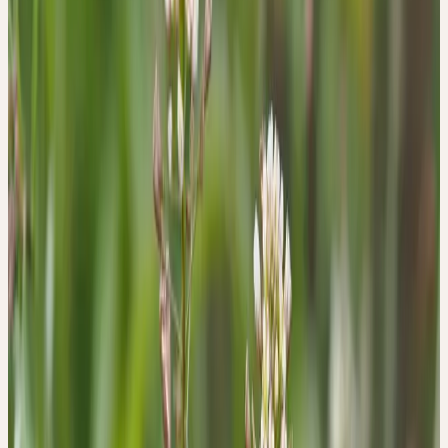
bestäuben sich vorwiegend selbst. Die charakteristischen Früchte
der Pflanze sind verkehrt-herzförmig, sie sind mit der Spitze zum
Stängel hin angeordnet. Ihre typische Form, die an die Taschen
von Hirten erinnert, hat der Pflanze ihren Namen gegeben. Voller
Vitalität kann das Hirtentäschel bis zu 4 Generationen im Jahr
hervorbringen. Die Samen bewahren diese Vitalität, sie bleiben bis
zu 30 Jahre im Boden keimfähig. Das Hirtentäschel besiedelt vor
allem Äcker, Brachen und Gärten, man findet es aber auch an
Wegrändern.
WESEN
WESEN DER PFLANZE
Bewahren, Einschränken, Umfassen der Lebenskraft
Hirtentäschel ist eine Pflanze von intensiv vibrierender innerer