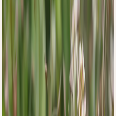
WILDSAMMLUNG
Das Hirtentäschel, welches ursprünglich aus dem Mittelmeerraum
und Westasien stammt, ist heute nahezu weltweit auf Äckern,
Wegrändern, Schuttplätzen und in Gärten der gemässigten Breiten
anzutreffen. Es ist eine der anspruchslosesten Heilpflanzen
überhaupt.
Ceres verwendet Hirtentäschel aus Demeter-Anbau oder aus
Wildsammlung an unkontaminierten Standorten in der Schweiz.
Geerntet wird die blühende Pflanze im Frühjahr.
Historischer Kontext
TRADITIONELLE VERWENDUNG
Bereits Paracelsus kannte das Hirtentäschel und stufte es als