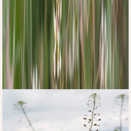
5. Kalbermatten, R. Wesen und Signatur der Heilpflanzen.
(AT Verlag, Aarau, Schweiz, 2016).
Herstellung
CERES-MÖRSERVERFAHREN —
SCHONEND, KALT,
VOLLSTÄNDIG.
Frisch geerntet, von Hand verlesen, bei Raumtemperatur
vermörsert und über Jahre gereift. Keine Erhitzung, kein Druck —
die volle Lebenskraft der Pflanze, bewahrt.
Die 4 Säulen der Qualität
→
Bildergalerie
CERES AUF
INSTAGRAM
#CAPSELLA /
#CAPSELLABURSAPASTORIS