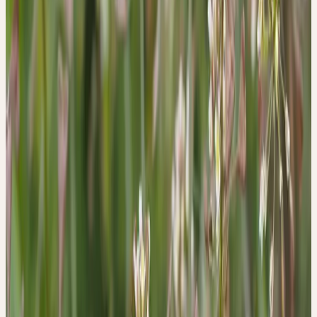
(topisch) gewählt. Eine weitere traditionelle Form der Anwendung
von arzneilichen Zubereitungen aus Hirtentäschel sind
Nierenbeschwerden, insbesondere wenn diese mit der Bildung von
Konkrementen (Sand, Griess und Steinen) im Urogenitaltrakt
einhergehen.
QUELLEN
1. Vonarburg, B. Homöothanik - Arzneipflanzen der
Homöopathie. (Haug Verlag, 2009).
2. Madaus, G. MADAUS LEHRBUCH DER
BIOLOGISCHEN HEILMITTEL BAND 1-11. (mediamed
Verlag, Ravensburg, 1990).
3. Committee on Herbal Medicinal Products (HMPC).
Assessment report on Capsella bursa-pastoris ( L .) Medikus
, herba (EMA/HMPC/262767/2010). (2011).
4. Kalbermatten, R. & Kalbermatten, H. Pflanzliche
Urtinkturen. (AT Verlag, Aarau, Schweiz, 2014).