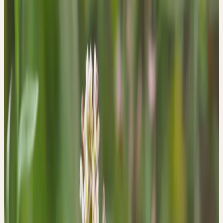
Familie
Brassicaceae (Kreuzblütler)
Standort
Äcker, Wegränder, Gärten, Schuttplätze; anspruchslos
Ernte
April–Mai
Verarbeitung
Mörserverfahren
Botanik und Wesen der Pflanze
BOTANIK
Capsella bursa-pastoris
(L.) Medik., das Hirtentäschel, ist eine
Pflanze die zu den Kreuzblütengewächsen (Brassicaceae) gehört
und etwa 10 bis 70 cm hoch wird. Ihre grundständigen Blätter, die
in einer Rosette angeordnet sind, können sehr vielgestaltig
hinsichtlich ihrer Grösse und Form sein. Die Stängelblätter
hingegen sind deutlich kleiner und lanzettlich geformt. Die Pflanze
kann über das ganze Jahr blühen. Ihre langgestielten weissen
Blüten stehen zunächst als Knospen gedrängt zusammen und
strecken sich dann während des Erblühens und Fruchtens in die
Länge. Die Blüten sind weiss gefärbt und nur 2 bis 3 mm lang, sie