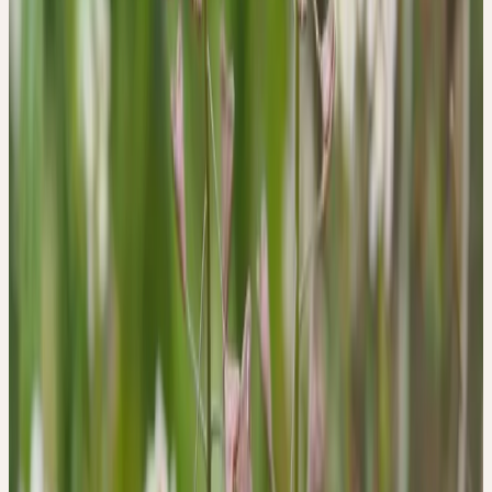
immer wieder intensiv studiert, um ihr Geheimnis zu ergründen.
Die Signaturenlehre ist nichts Schematisches, bei dem man nach
bestimmten Regeln vorgehen kann. Es gibt keinen Katalog mit
Angaben über die Bedeutungen verschiedener Pflanzenformen.
Der erste Schritt ist immer die seelische Verbindung mit einer
Pflanze, indem man sich ihrer Ausstrahlung öffnet. Das
Hirtentäschel hat mich aber völlig irritiert, weil es die einzige
Pflanze war, bei der ich einfach keine Ausstrahlung wahrnehmen
konnte. Ich habe die Pflanze stundenlang betrachtet und auch mit
dem Mikroskop in allen Varianten untersucht, konnte aber nichts
Bedeutsames finden. Bis ich eines Tages erkannte: Das
Hirtentäschel hat gar keine Ausstrahlung, sondern es strahlt nach
innen. Und dann verstand ich seine Signatur und sein Wesen.
In der Elektrotechnik kennen wir Antennen. Sie können