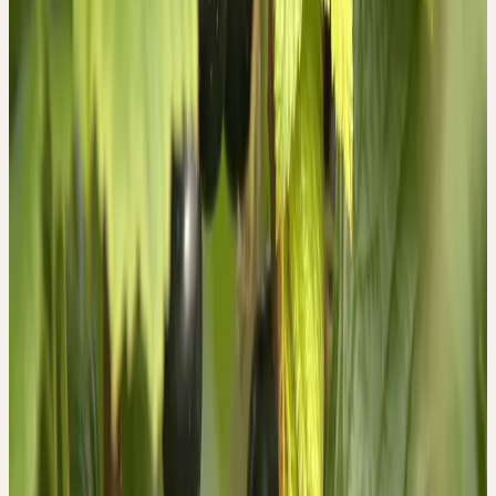
Steinzeugtöpfe gegeben, wo sie etwa 10 Tage bleiben und jeden
Tag gerührt werden.
Beim Rühren mit einem Holzspatel kann man die Eigenschaften
der jeweiligen Pflanzen gut erkennen. Der Normalfall ist, dass die
gemahlenen Pflanzenteile miteinander eine Verbindung eingehen,
einen zusammenhängenden Brei bilden. Bei der Schwarzen
Johannisbeere hingegen spürt man, wie die einzelnen Blattteile
völlig verbindungslos sind und wie Schichten aneinander
abgleiten. In dieser Eigenschaft kann man erkennen, dass die
Ablehnung der Polarität nicht zu einer Einheit führen kann.
Eine echte Verbindung entsteht durch das Annehmen von
Gegensätzen. Ein einzelner Ribes-Strauch besitzt wenig
Ausstrahlung. Aufgrund dieser Wesenszüge werden die Blätter der
Schwarzen Johannisbeere selten als Einzelmittel gebraucht. Ihre