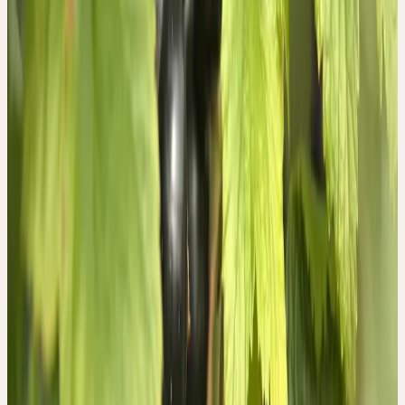
An den Blättern erscheinen die Drüsenhaare nur auf der
Unterseite. Dies kann man einfach testen: Nur wenn man an der
Unterseite der Blätter reibt, entwickelt sich das typische Aroma.
Wir können aus dieser Verteilung der Aromastoffe folgern, dass
das Wesen der Schwarzen Johannisbeere etwas auf der Oberfläche
Verbindendes hat? Interessant ist, dass die Menschen auf das
Aroma gegensätzlich reagieren.
Der Geruch wird von vielen als sehr angenehm und harmonisch
empfunden, von anderen aber als widerlich und abstossend. Weil
manche Menschen den Geruch mit demjenigen stinkender Wanzen
in Verbindung bringen, heisst der Strauch im Volksmund auch
Wanzenstrauch. Bei der Herstellung der wesenhaften Urtinktur aus
Ribes nigrum L. lässt sich feststellen, dass diese Pflanze ganz
andere Eigenschaften als die anderen hat. Nach dem Mahlund
Dynamisierungsprozess in der Mörsermühle werden die Ansätze in