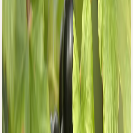
Volksnamen
Schwarze Johannisbeere, Cassis, Ahlbeere,
Blackcurrant
Signatur & Wirkung
VON DER GESTALT ZUR
HEILKRAFT
Bei der Schwarzen Johannisbeere fällt auf, wie wenig sie
polarisiert und differenziert ist. Dies kommt darin zum Ausdruck,
dass Blätter, Blütenknospen, Blüten, Früchte und Rinde einen
identischen Geruch aufweisen. Der Geruch wird bestimmt durch
das ätherische Öl, das in den genannten Pflanzenteilen zu finden
ist. Nun wird aber dieses Öl nicht – wie bei den meisten Pflanzen
– in den Zellen der Pflanzenteile gebildet und gelagert, sondern in
so genannten Drüsenhaaren, die die Oberfläche der Pflanze mehr
oder weniger dicht bedecken.