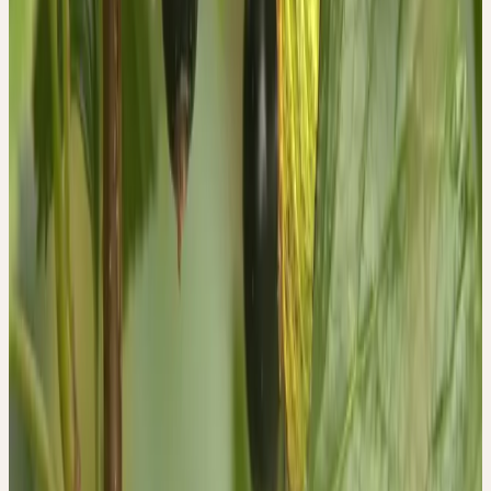
wirklichen Qualitäten kommen erst dann zum Ausdruck, wenn sie
zusammen mit einem anderen, in die gleiche Richtung wirkenden
pflanzlichen Mittel kombiniert werden.
Erntezeit
Mai-Juni
Beschaffung
Bio- und Demeter-Anbau
Herkunft & Ernte
BIO- UND DEMETER-ANBAU
Schwarze Johannisbeere ist in Nord- und Mitteleuropa sowie in
Nordasien heimisch und wächst in feuchten Wäldern, Auen und an
Bachufern. Als Kulturpflanze wird sie weltweit für Früchte und
Pharmazeutika angebaut.
Ceres verwendet Blätter der Schwarzen Johannisbeere aus Bio-
und Demeter-Anbau. Die Blätter werden im Frühsommer geerntet,
wenn sie vollständig entwickelt und aromatisch-frisch sind.