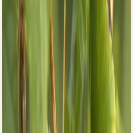
Familie
Grossulariaceae (Stachelbeergewächse)
Standort
Feuchte Wälder, Auen; nährstoffreiche, feuchte Böden
Ernte
Mai-Juni
Verarbeitung
Mörserverfahren
Botanik und Wesen der Pflanze
BOTANIK
Die Schwarze Johannisbeere,
Ribes nigrum
L., ist ein
sommergrüner Strauch, der zwischen 0.8 und 1.5 m hoch wird.
Sie gehört zur Familie der Johannisbeergewächse
(Grossulariaceae). Die Schwarze Johannisbeere ist den meisten
wohl durch die essbaren braunschwarzen bis tiefschwarzen
Beeren bekannt, welche einen speziellen Geschmack haben und
nicht jedermanns Sache sind: Entweder man liebt das Aroma, oder
man lehnt es total ab. Etwas dazwischen scheint es nicht zu geben.
Die Pflanze bildet aufrechte, erst helle, später schwärzlich
berindete Äste. An diesen stehen die grob gesägten und 3 – 5