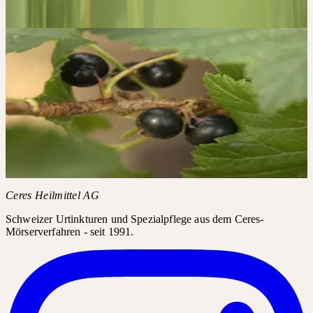
Die 4 Säulen der Qualität
→
Bildergalerie
CERES AUF INSTAGRAM
#RIBES /
#RIBESNIGRUM
Instagram-Posts benötigen Ihre Zustimmung für Drittanbieter-
Inhalte.
Instagram laden
Ceres Heilmittel AG
Schweizer Urtinkturen und Spezialpflege aus dem Ceres-
Mörserverfahren - seit 1991.