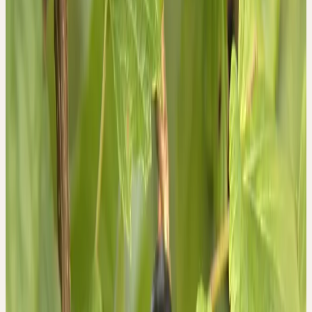
bewusste Hinwendung zum Mitmenschen. Die Einnahme dieser
Pflanze kann das Bewusstsein dafür schärfen, dass alle Menschen
miteinander verbunden sind und nur in der Gemeinschaft
wirkliches Menschsein möglich ist. Vereinnahmendes,
verletzendes Verhalten, das diesem Grundgesetz widerstrebt, kann
besser erkannt werden.
RIBES NIGRUM
Schwarze Johannisbeere
Familie
Grossulariaceae (Stachelbeergewächse)
Wuchshöhe
80–150 cm (Strauch)
Blütezeit
April–Mai
Erntemonate
Mai-Juni
Standort
Feuchte Wälder, Auen; nährstoffreiche, feuchte Böden
Verbreitung
Europa, Nordasien; in der Schweiz kultiviert und
zerstreut wild
Ceres-Beschaffung
Bio- und Demeter-Anbau
Pflanzenteil
Frische Blätter