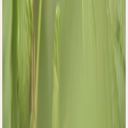
Heilpraktiker Zeitschrift 3, 18–21 (2013).
6. Staszowska-Karkut, M. & Materska, M. Phenolic
composition, mineral content, and beneficial bioactivities of
leaf extracts from black currant (Ribes nigrum l.), raspberry
(rubus idaeus), and aronia (aronia melanocarpa). Nutrients
12, 14 (2020).
7. Kalbermatten, R. & Kalbermatten, H. Pflanzliche
Urtinkturen. (AT Verlag, Aarau, Schweiz, 2018).
8. Kalbermatten, R. Wesen und Signatur der Heilpflanzen.
(AT Verlag, Aarau, Schweiz, 2016).
Herstellung
CERES-MÖRSERVERFAHREN —
SCHONEND, KALT,
VOLLSTÄNDIG.
Frisch geerntet, von Hand verlesen, bei Raumtemperatur
vermörsert und über Jahre gereift. Keine Erhitzung, kein Druck —
die volle Lebenskraft der Pflanze, bewahrt.