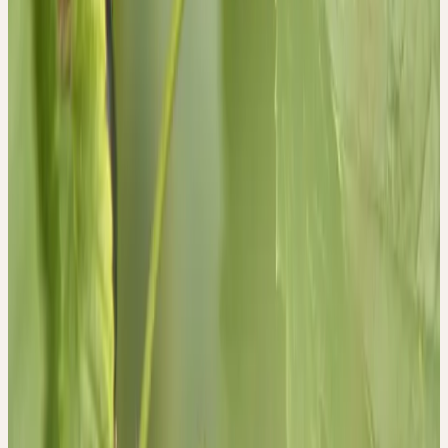
«pflanzliches Kortison» eines der gebräuchlichsten
entzündungshemmenden Mittel.
QUELLEN
1. European Scientific Cooperative On Phytotherapy
(ESCOP). ESCOP Monographs. (Georg Thieme Verlag,
Rüdigerstrasse 14, D-70469 Stuttgart, Germany and Thieme
New York, 333 Seventh Avenue, New York NY 10001,
USA, 2003).
2. Hänsel, R., Keller, K., Rimpler, H. & Schneider, G.
Hagers Handbuch der Pharmazeutischen Praxis Band 5
Drogen P-Z. (Springer Verlag Berlin Heidelberg, 1994).
3. Wichtl, M. et al. Teedrogen und Phytopharmaka.
(Wissenschaftliche Verlagsgesellschaft GmbH, Stuttgart,
Deutschland, 1997).
4. Committee on Herbal Medicinal Products (HMPC).
Assessment Report on Ribes nigrum L. folium.
EMA/HMPC/745347/2016 (2017).
5. Roth, C. Gemmotherapie - Die Knospenmedizin. Dtsch.