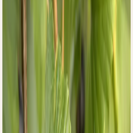
lappigen Laubblätter der Pflanze. Der Mittellappen der Blätter ist
deutlich grösser als die anderen Lappen. Dreht man die Blätter um,
so findet man auf der Unterseite regelmässig verteilte gelbliche
Drüsen. Diese entwickeln beim Zerreiben einen
unverwechselbaren Geruch. Auffallend bei dieser Pflanze ist, dass
sogar die Blütenknospen, die Früchte und auch die Rinde diesen
Geruch zeigen. Die ganze Pflanze wirkt dadurch wie zu einer
Einheit verbunden.
WESEN
WESEN DER PFLANZE
Einheit, Symbiose, Abweisung von Widersprüchen
Das Wesen von Ribes nigrum L. symbolisiert das Verlangen nach
einer symbiotischen Einheit mit Gleichgesinnten, in der