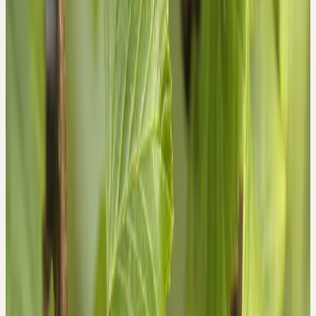
Widersprüche und Gegensätze nicht akzeptiert werden können.
Der Ribes-nigrum-Typ leidet unter der Polarität und
Widersprüchlichkeit des Lebens und sehnt sich nach
bedingungsloser Liebe. In der positiven Gestalt dieses Wesens
erkennen wir Charaktereigenschaften wie die Neigung zum
Bewahren, mütterliches Umfangen, Hingabe, wohltuende
Freigiebigkeit.
In der übersteigerten, negativen Form sehen wir Habgier,
Eigenliebe sowie vereinnahmende Tendenzen. Die Wesenskräfte
der Schwarzen Johannisbeere unterstützen Menschen mit dem
beschriebenen Bedürfnis nach Einheit und Verschmelzung in den
schmerzlichen Erfahrungen, die sich aus der Begegnung mit
Widersprüchen und Gegensätzen zwangsläufig ergeben.
Wie alle Nierenpflanzen repräsentiert Ribes nigrum L. die aktive,