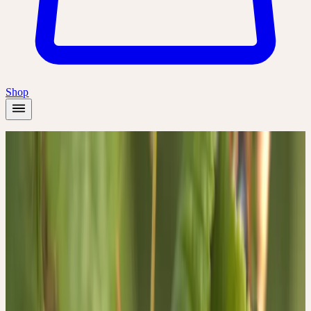
Shop
Startseite
/
Pflanzen
/
Schwarze Johannisbeere
Frühling
Schwarze Johannisbeere
Ribes nigrum
Einheit, Symbiose, Abweisung von Widersprüchen