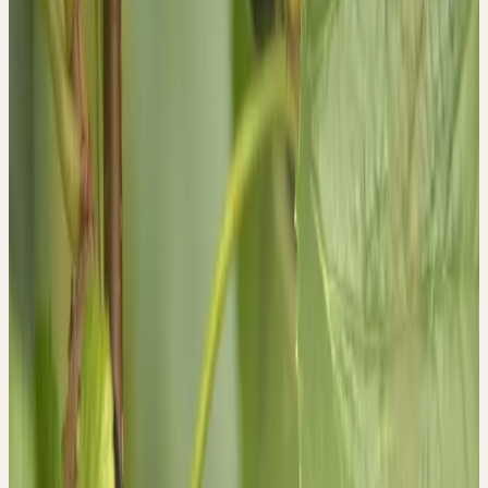
Historischer Kontext
TRADITIONELLE VERWENDUNG
In der Volksmedizin wurden Blätter von Beerensträuchern für
viele verschiedene Beschwerden genutzt. Zum Beispiel wurden
die Blätter zur Wundheilung lokal auf Wunden oder bei Migräne
auf dem Kopf aufgelegt. Den Blättern der schwarzen
Johannisbeere wird eine diuretische und entzündungshemmende
Wirkung zugeschrieben. Innerlich wird die Pflanze zur Erhöhung
der Harnmenge, sowie unterstützend bei Arthritis, Rheuma und
Gicht angewendet. Die unterstützende Behandlung bei
rheumatischen und leichten Harnwegsbeschwerden hat sich bis
heute in der Pflanzenheilkunde etabliert. Die schwarze
Johannisbeere ist besonders auch in der Gemmotherapie als