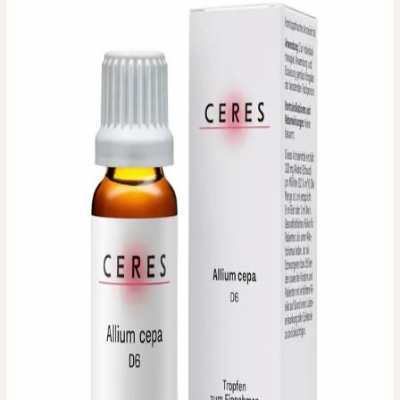
ALLIUM CEPA D6
Küchenzwiebel
Homöopathische Verdünnung.
Erhältliche Dilutionen: D6
Verwendete Pflanzenteile
:
Frische Zwiebel
Packungsgrösse / Inhalt
:
20 ml
Dosierung
:
Zur Individualtherapie gemäss Vorgabe der
beratenden Fachperson.
Zulassungsinhaberin
:
Ceres Heilmittel AG, Bachtobelstrasse 6,
CH-8593 Kesswil
Auslieferungsfirma
:
ebi-pharm ag, Lindachstrasse 8c, CH-3038
Kirchlindach
IN JEDER APOTHEKE UND