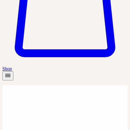
Shop
Startseite
/
Produkte
/
Allium cepa D6
Dilution
Dilution