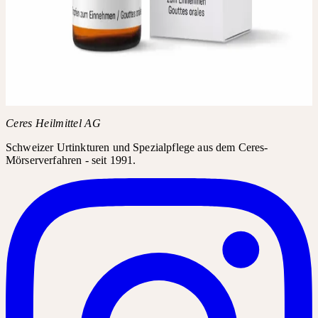
DROGERIE ERHÄLTLICH
Fragen Sie in Ihrer Apotheke oder Drogerie nach Allium cepa D6.
Das Produkt kann in der Regel über den Produktnamen bestellt
werden.
Produktname
Allium cepa D6
Ceres Heilmittel AG
Schweizer Urtinkturen und Spezialpflege aus dem Ceres-
Mörserverfahren - seit 1991.