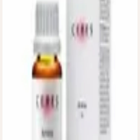
ARNICA D6, D12, D30
Arnika
Homöopathische Verdünnung. Erhältliche Dilutionen: D6, D12,
D30
Verwendete Pflanzenteile
:
Getrocknete Wurzel
Packungsgrösse / Inhalt
:
20 ml
Dosierung
:
Zur Individualtherapie gemäss Vorgabe der
beratenden Fachperson.
Zulassungsinhaberin
:
Ceres Heilmittel AG, Bachtobelstrasse 6,
CH-8593 Kesswil
Auslieferungsfirma
:
ebi-pharm ag, Lindachstrasse 8c, CH-3038
Kirchlindach
IN JEDER APOTHEKE UND