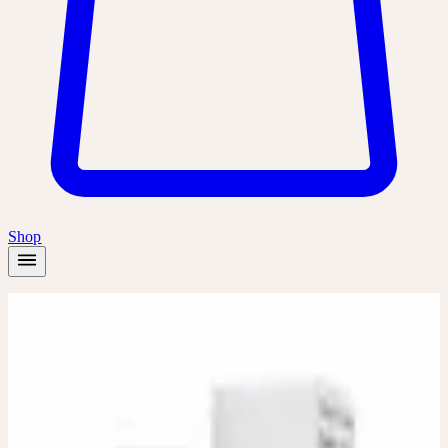
Shop
Startseite
/
Produkte
/
Arnica D6, D12, D30
Dilution
Dilution