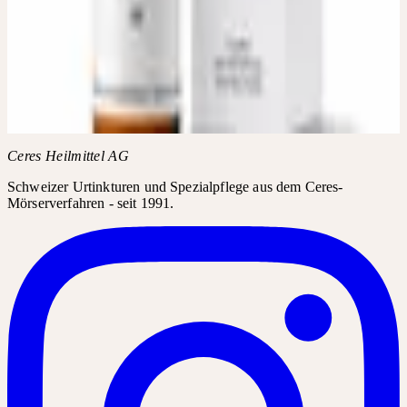
DROGERIE ERHÄLTLICH
Fragen Sie in Ihrer Apotheke oder Drogerie nach Arnica D6, D12,
D30. Das Produkt kann in der Regel über den Produktnamen
bestellt werden.
Produktname
Arnica D6, D12, D30
Ceres Heilmittel AG
Schweizer Urtinkturen und Spezialpflege aus dem Ceres-
Mörserverfahren - seit 1991.