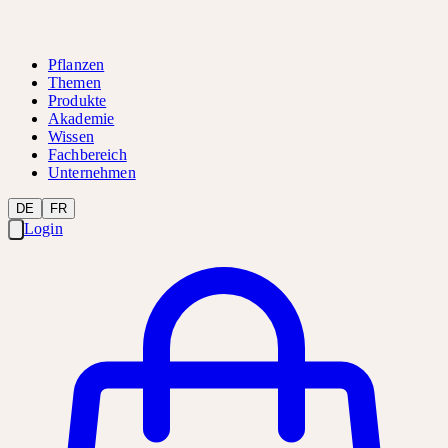
Pflanzen
Themen
Produkte
Akademie
Wissen
Fachbereich
Unternehmen
DE
FR
Login