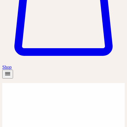
Shop
Startseite
/
Produkte
/
Chamomilla D30
Dilution
Dilution