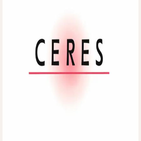
CHAMOMILLA D30
Kamille
Homöopathische Verdünnung. Erhältliche Dilutionen: D30
Verwendete Pflanzenteile
:
Frische blühende Pflanze
Packungsgrösse / Inhalt
:
20 ml
Dosierung
:
Zur Individualtherapie gemäss Vorgabe der
beratenden Fachperson.
Zulassungsinhaberin
:
Ceres Heilmittel AG, Bachtobelstrasse 6,
CH-8593 Kesswil
Auslieferungsfirma
:
ebi-pharm ag, Lindachstrasse 8c, CH-3038
Kirchlindach
IN JEDER APOTHEKE UND
DROGERIE ERHÄLTLICH