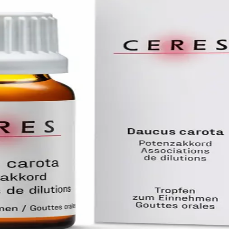
OTA POTENZ
erba recens
 Fachperson.
CH-8593 Kesswil
rchlindach
KE UND DROGERIE E