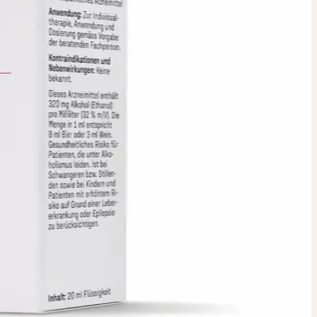
AKKORD
RHÄLTLICH