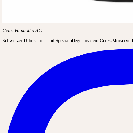
Fragen Sie in Ihrer Apotheke oder Drogerie nach Daucus carota Po
Produktname
Daucus carota Potenzakkord
Ceres Heilmittel AG
Schweizer Urtinkturen und Spezialpflege aus dem Ceres-Mörserverfa