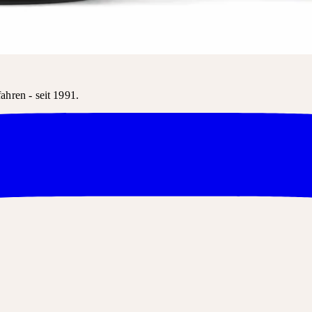
tenzakkord. Das Produkt kann in der Regel über den Produktnamen be
hren - seit 1991.