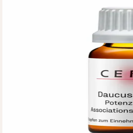
DAUCUS CAR
Wilde-Möhre-Komplex
Zu­sam­men­set­zung / Herstellvorschrift
Zusammensetzung aus einem Potenzakkord von Daucus carota ex h
D6, D8, D12 zu gleichen Teilen.
Dosierung
:
Zur Individualtherapie gemäss Vorgabe der beratenden
Zulassungsinhaberin
:
Ceres Heilmittel AG, Bachtobelstrasse 6, 
Auslieferungsfirma
:
ebi-pharm ag, Lindachstrasse 8c, CH-3038 Ki
IN JEDER APOTHE