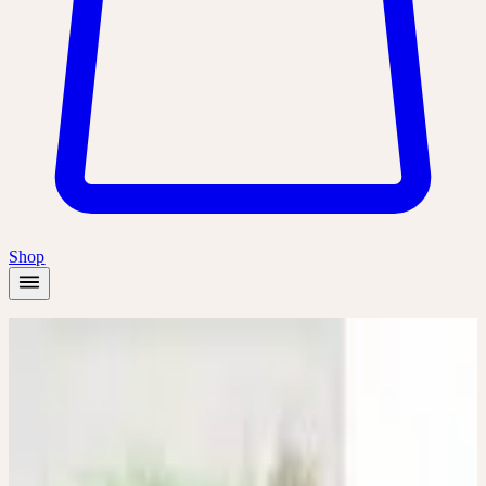
Shop
Startseite
/
Shop
/
Echinacea Kunstmappe
Sonstiges
Sonstiges