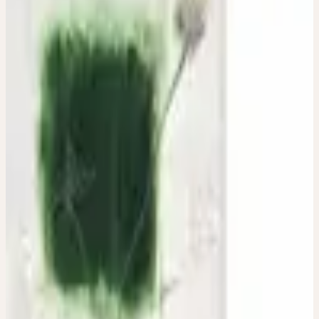
ECHINACEA
KUNSTMAPPE
Von der sichtbaren Gestalt zur unsichtbaren Wirkung
Hochwertige Kunstmappe mit 24 Zeichnungen und Filmen zu den
Stadien des Echinacea-Wachstums, in vierfarbigen
Reproduktionen und 8 Textseiten mit begleitenden Gedanken von
Alfred Bast. Die integrierte CD enthält drei meditativ-inspirierende
Film-Essays von Renata Keller.
ONLINE BESTELLEN
Bestellen Sie dieses Produkt bequem direkt bei Ceres.
CHF 90.00