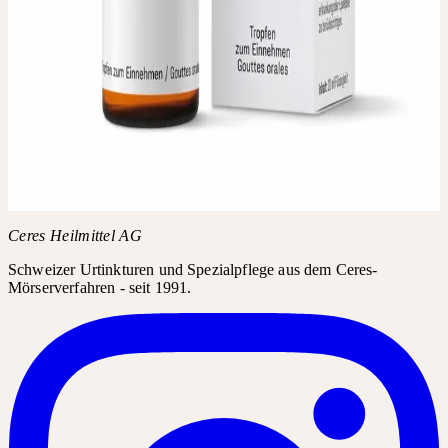
Kirchlindach
IN JEDER APOTHEKE UND
DROGERIE ERHÄLTLICH
Fragen Sie in Ihrer Apotheke oder Drogerie nach Hedera comp..
Das Produkt kann in der Regel über den Produktnamen bestellt
werden.
Produktname
Hedera comp.
Ceres Heilmittel AG
Schweizer Urtinkturen und Spezialpflege aus dem Ceres-
Mörserverfahren - seit 1991.