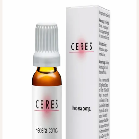
HEDERA COMP.
Efeu-Komplex
Zu­sam­men­set­zung / Herstellvorschrift
1 g ent­hält:
400 mg Hedera helix Ø
350 mg Thymus vulgaris Ø
150 mg Marrubium vulgare Ø
100 mg Glycyrrhiza glabra Ø
Packungsgrösse / Inhalt
:
20 ml
Dosierung
:
Zur Individualtherapie gemäss Vorgabe der
beratenden Fachperson.
Zulassungsinhaberin
:
Ceres Heilmittel AG, Bachtobelstrasse 6,
CH-8593 Kesswil
Auslieferungsfirma
:
ebi-pharm ag, Lindachstrasse 8c, CH-3038