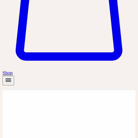
Shop
Startseite
/
Produkte
/
Hedera comp.
Komplexmittel
Komplexmittel