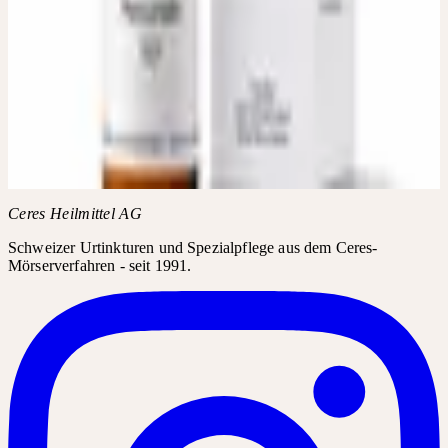
IN JEDER APOTHEKE UND
DROGERIE ERHÄLTLICH
Fragen Sie in Ihrer Apotheke oder Drogerie nach Mercurialis D2,
D6, D12. Das Produkt kann in der Regel über den Produktnamen
bestellt werden.
Produktname
Mercurialis D2, D6, D12
Ceres Heilmittel AG
Schweizer Urtinkturen und Spezialpflege aus dem Ceres-
Mörserverfahren - seit 1991.