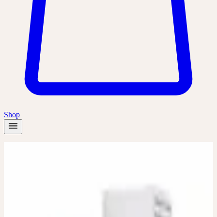
Shop
Startseite
/
Produkte
/
Mercurialis D2, D6, D12
Dilution
Dilution