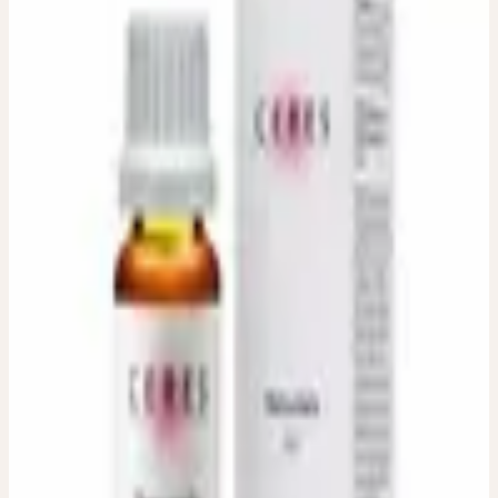
MERCURIALIS D2, D6,
D12
Bingelkraut
Homöopathische Verdünnung. Erhältliche Dilutionen: D2, D6,
D12
Verwendete Pflanzenteile
:
Frische blühende Pflanze
Packungsgrösse / Inhalt
:
20 ml
Dosierung
:
Zur Individualtherapie gemäss Vorgabe der
beratenden Fachperson.
Zulassungsinhaberin
:
Ceres Heilmittel AG, Bachtobelstrasse 6,
CH-8593 Kesswil
Auslieferungsfirma
:
ebi-pharm ag, Lindachstrasse 8c, CH-3038
Kirchlindach