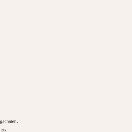
gschalen,
etox