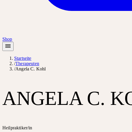
Shop
Startseite
/
Therapeuten
/
Angela C. Kohl
ANGELA C. K
Heilpraktiker/in