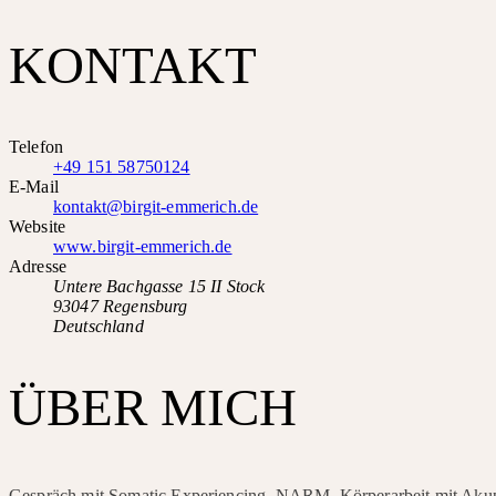
KONTAKT
Telefon
+49 151 58750124
E-Mail
kontakt@birgit-emmerich.de
Website
www.birgit-emmerich.de
Adresse
Untere Bachgasse 15 II Stock
93047 Regensburg
Deutschland
ÜBER MICH
Gespräch mit Somatic Experiencing, NARM, Körperarbeit mit Aku