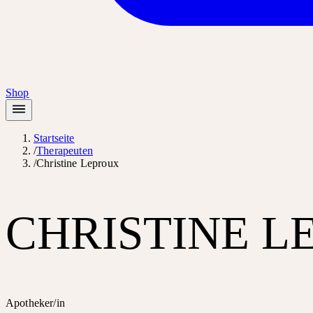
Shop
Startseite
/
Therapeuten
/
Christine Leproux
CHRISTINE L
Apotheker/in