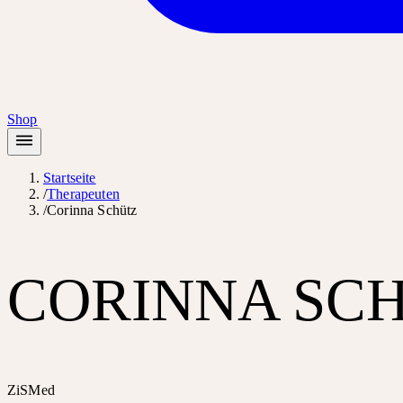
Shop
Startseite
/
Therapeuten
/
Corinna Schütz
CORINNA SC
ZiSMed