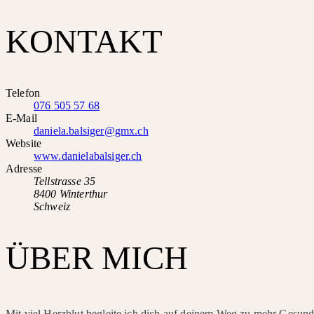
KONTAKT
Telefon
076 505 57 68
E-Mail
daniela.balsiger@gmx.ch
Website
www.danielabalsiger.ch
Adresse
Tellstrasse 35
8400 Winterthur
Schweiz
ÜBER MICH
Mit viel Herzblut begleite ich dich auf deinem Weg zu mehr Gesund