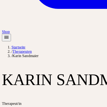
Shop
Startseite
/
Therapeuten
/
Karin Sandmaier
KARIN SAND
Therapeut/in