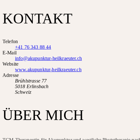
KONTAKT
Telefon
+41 76 343 88 44
E-Mail
info@akupunktur-heilkraeuter.ch
Website
www.akupunktur-heilkraeuter.ch
Adresse
Brühlstrasse 77
5018 Erlinsbach
Schweiz
ÜBER MICH
TCM-Therapeutin für Akupunktur und westliche Phytotherapie n