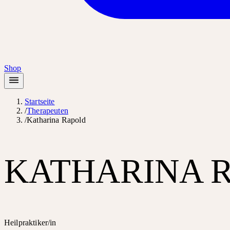
Shop
Startseite
/
Therapeuten
/
Katharina Rapold
KATHARINA 
Heilpraktiker/in