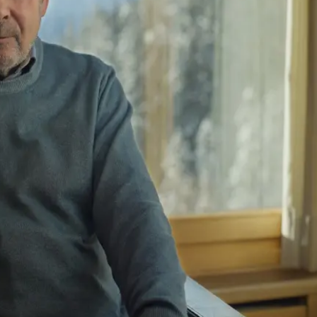
oger
te er
n der
er Dr.
Bedeutet
les Dogma
r.
inem