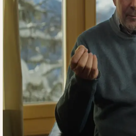
Wo andere nach mehr Materie suchten, suchte Ceres-Gründer Dr. R
Kalbermatten nach mehr Wirkung: Mit analytischem Blick hinterfrag
etablierte Annahmen – und fand die entscheidende Wirkdimension i
Lebendigkeit der Pflanze.
So stellte sich der Schweizer Biochemiker und Arzneipflanzenforsch
Roger Kalbermatten Anfang der 1980er-Jahre eine einfache Frage: 
mehr pflanzlicher Wirkstoff wirklich mehr Wirkung?
Diese Frage führte zu intensiver Forschung – und stellte ein zentra
der modernen Phytotherapie infrage. In klinischen Studien konnte D
Kalbermatten zeigen: Entscheidend ist nicht die Menge, sondern der
Wirkungsgrad.
Aus dieser Erkenntnis entstand Ceres – ein Unternehmen, das mit e