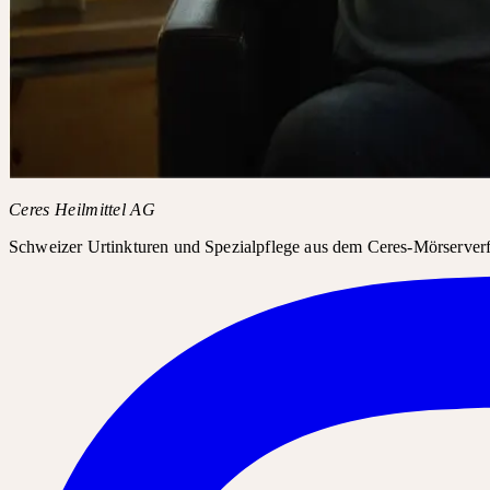
optimierten, patentierten Herstellungsverfahren das volle Potenzial 
Lebenskraft von Heilpflanzen zugänglich macht.
So wurde aus einer Beobachtung ein Weg. Aus dem Weg ein Unter
Und aus dem Unternehmen eine Bewegung: für pflanzliche Arzneimi
zum Menschen passen – weil sie lebendig geblieben sind.
Ceres Heilmittel AG
Schweizer Urtinkturen und Spezialpflege aus dem Ceres-Mörserverfa