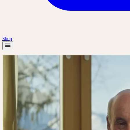
Shop
Startseite
/
Unternehmen
/
Erfindergeist und Forscherdrang
Philosophie
ERFINDERGE