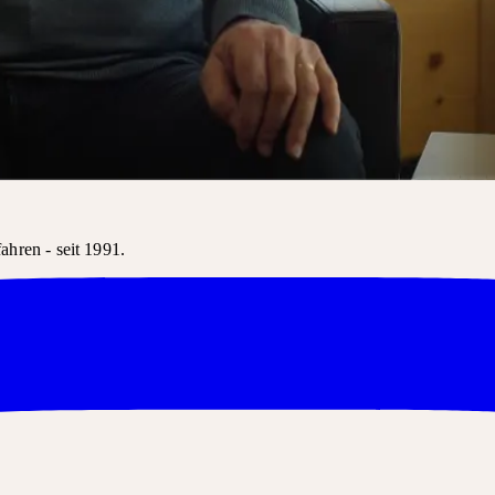
und die
nehmen.
ttel, die
hren - seit 1991.