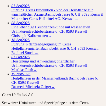
01
Sep
2026
Führung: Ceres Produktion - Von der Heilpflanze zur
ganzheitlichen Arznei
Bachtobelstrasse 6, CH-8593 Kesswil
Mitarbeiter Ceres Heilmittel AG, Kesswil
→
08
Sep
2026
Eine lebendige Heilpflanzenkunde mit wesenhaften
Urtinkturen
Bachtobelstrasse 6, CH-8593 Kesswil
Christoph Kalbermatten
→
18
Sep
2026
Führung: Pflanzenbegegnung im Ceres
Heilpflanzengarten
Bachtobelstrasse 6, CH-8593 Kesswil
Raphael Stucki
→
01
Okt
2026
Herstellung und Anwendung pflanzlicher
Urtinkturen
Bachtobelstrasse 6, CH-8593 Kesswil
Matthias Plath
→
19
Nov
2026
Heilpflanzen in der Männerheilkunde
Bachtobelstrasse 6,
CH-8593 Kesswil
Dr. med. Michaela Geiger
→
Ceres Heilmittel AG
Schweizer Urtinkturen und Spezialpflege aus dem Ceres-