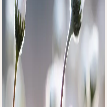
Ce séminaire propose une immersion dans l’univers des plantes
médicinales et traite de la prise en charge au quotidien des enfants
et des adolescents. Les teintures mères végétales ont un effet
thérapeutique mais offrent aussi, par la connaissance de leur
signature, une possibilité d’agir sur un plan plus subtil, notamment
sur la psyché. Leur méthode de fabrication particulière comprenant
cette étape de passage par le moulin mortier permet d’agir sur
différents plans, auxquels les jeunes sont souvent sensibles.
Le séminaire abordera l’usage des plantes dans le cadre de la
pédiatrie intégrative – qu’il s’agisse de soutenir des fonctions
corporelles, d’accompagner le stress scolaire ou encore
d’équilibrer les émotions telles que l’anxiété, l’irritabilité ou
l’insécurité.