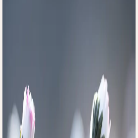
accompagner les enfants
et les adolescents
mardi, 15 septembre 2026
Route des Jeunes 10-12, CH-1212
Genève
mardi
15
sep
2026
Présentiel
🇨🇭
CH
🔒 Professionnels
Français
CERES – DES ALLIÉS
NATURELS PRÉCIEUX
POUR ACCOMPAGNER
LES ENFANTS ET LES
ADOLESCENTS