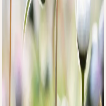
+41 31 828 12 22
info@ebi-pharm.ch
Inscription externe
Détails
Date
mardi, 15 septembre 2026
Heure
07:30 – 15:00
Lieu
Route des Jeunes 10-12, CH-1212 Genève
Accréditations
·
Points FPH: 50