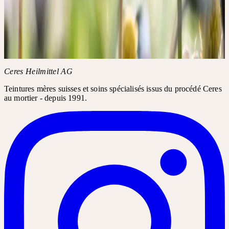
·
Points SDV : 4
Thèmes
Pédiatrie
Informations complémentaires
CGV de l'Académie
FAQ de
l'Académie
Ceres Heilmittel AG
Teintures mères suisses et soins spécialisés issus du procédé Ceres
au mortier - depuis 1991.