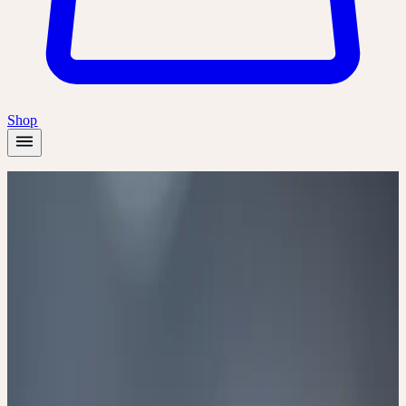
Shop
Accueil
/
Académie
/
Ceres – des alliés naturels précieux pour accompagner les
enfants et les adolescents
Présentiel
🇨🇭
CH
🔒 Professionnels
Français
Ceres – des alliés
naturels précieux pour