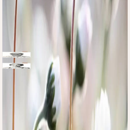
Il sera également question de la manière dont les enfants et les
adolescents peuvent développer une relation vivante avec le
monde végétal, permettant aux plantes médicinales de devenir, au-
delà de leur effet symptomatique, de véritables soutiens pour les
processus de croissance et l’acquisition de confiance intérieure.
Intervenants
Dr en Chimie, naturopath
Dr José Garcia
Médecin praticien, présidente de l’Association Prévention et Santé
(Colombier), homéopathe, phytothérapeute
Dr méd Nathalie
Calame
Contact