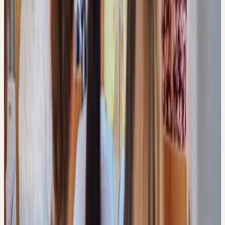
VERTIEFUNG 2
12. nov 2026
–
Immunsystem, Nerven und Schlaf
–
9–17
Zürich
Contact