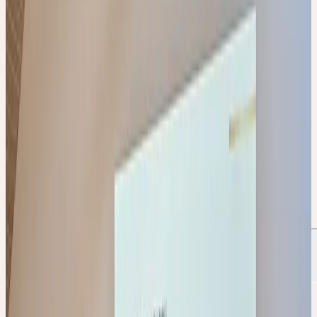
Urtinkturen am Produktionsstandort Kesswil kennen.
Im Praxismodul steht die Anwendung des Wissens in der Beratung
im Mittelpunkt, ergänzt durch einen Online-Workshop mit
Austausch zu echten Praxisfällen. Die Vertiefungsmodule widmen
sich den zentralen Anwendungsgebieten Ausleitung, Entgiftung
und Verdauung sowie Immunsystem, Nerven und Schlaf.
Nach Abschluss aller fünf Veranstaltungen absolvieren die
Teilnehmenden eine Online-Qualifizierungsprüfung. Bei Bestehen
erhalten sie das Zertifikat "Ceres Fachexperte / Ceres
Fachexpertin".