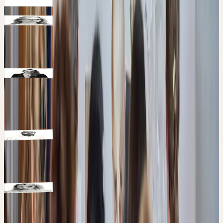
Apotheker
Samuel Hasler
Apothekerin
Ruth Johann
Schwerpunkte: Phytotherapie, Anthroposophie,
Medikationsanalysen
Drogistin
Sarah Meer
Schwerpunkte: Phytotherapie mit Schwerpunkt auf
anthroposophischer Medizin und Spagyrik, Frauenheilkunde,
Hormonberatungen
Diplom Geograph (Vegetations- und Bodenkunde)
Matthias Plath
Schwerpunkte: Botanik, Arzneipflanzenanbau und -verarbeitung,
Pflanzenqualität
Apothekerin, Phytotherapeutin, Dozentin
Dr. Stephanie Schaffer
Schwerpunkte: Phytotherapie, Spagyrik, Homöopathie,
Tierhomöopathie, Jin Shin Jiutsu