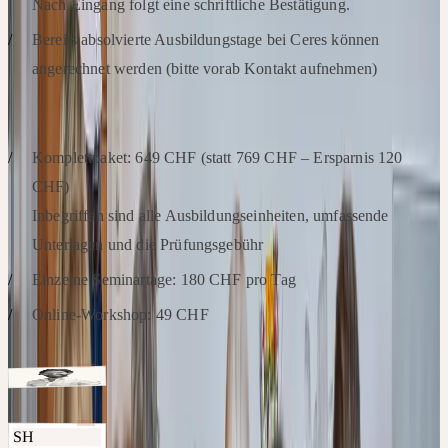
Nach Eingang folgt eine schriftliche Bestätigung.
Bereits absolvierte Ausbildungstage bei Ceres können
angerechnet werden (bitte vorab Kontakt aufnehmen)
KOSTEN
Komplettpaket: 649 CHF (statt 769 CHF – Ersparnis 120
CHF)
Inbegriffen sind alle Ausbildungseinheiten, umfassende
Unterlagen und die Prüfungsgebühr
Einzelne Seminartage: 180 CHF pro Tag
Online-Workshop: 49 CHF
Intervenants
Apotheker, Geschäftsführer Ceres Heilmittel
Christoph
Kalbermatten
SH