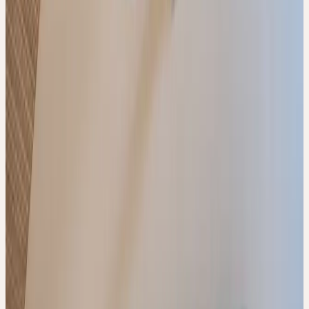
insbesondere an Mitarbeitende aus Apotheken und Drogerien, die
ihre phytotherapeutische Kompetenz erweitern und ihre Kunden
individuell beraten möchten.
Der Lehrgang eignet sich für Einsteigerinnen und Einsteiger
ebenso wie für Fachpersonen mit Vorkenntnissen.
Zum Fortbildungsprogramm PDF
ABLAUF
Die Ausbildung zum Ceres Fachexperten umfasst fünf Module mit
Anwesenheitspflicht, davon vier Präsenz-Tagesseminare und einen
interaktiven Online-Workshop.
Im Basismodul erhalten die Teilnehmenden eine Einführung in die
lebendige Heilpflanzenkunde und lernen die Herstellung der Ceres