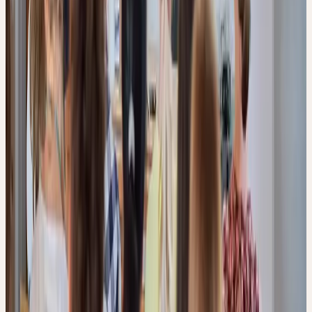
Modules du cours
BASIS
08. sep 2026
–
Lebendige Heilpflanzenkunde
–
9–17
Kesswil
01. oct 2026
–
Herstellung und Anwendung
–
9–17
Kesswil
PRAXIS 1
06. oct 2026
–
kompetent beraten
–
9–17
Basel
03. nov 2026
–
kompetent beraten
–
9–17
Zürich
PRAXIS 2
03. sep 2026
–
Resilienz und Schlaf
–
16–19
Online
14. oct 2026
–
Immunsystem
–
16–19
Online
VERTIEFUNG 1
15. oct 2026
–
Ausleitung, Entgiftung und Verdauung
–
9–17
Zürich