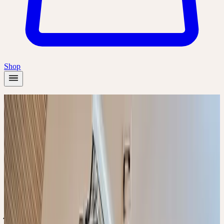
Shop
Accueil
/
Académie
/
CERES FACHEXPERTIN / CERES FACHEXPERTE
FORTBILDUNG
Présentiel
En ligne
Séminaire thématique
🇨🇭
CH
🔒
Professionnels
Deutsch
CERES FACHEXPERTIN
/ CERES FACHEXPERTE