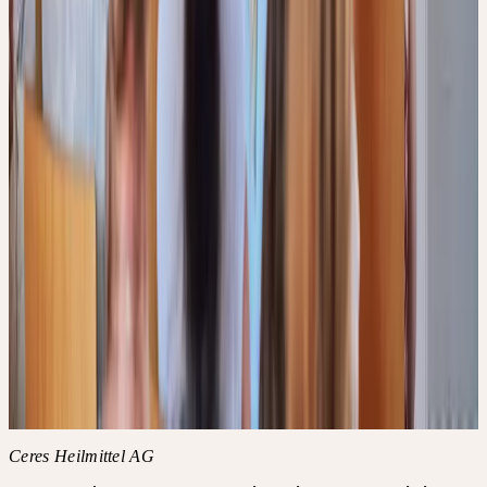
+41 71 466 82 82
weiterbildung@ceresheilmittel.ch
CHF 649
CHF 769
S'inscrire
Détails
Délai d'inscription
Einstieg jederzeit möglich
Conditions
Für Abmeldungen gelten die Allgemeinen Geschäftsbedingungen
(AGB) der Ceres Heilmittel AG.
Accréditations
·
FPH-Punkte Schweiz: 150
·
SDV-Punkte Schweiz: 18
Informations complémentaires
CGV de l'Académie
FAQ de
l'Académie
Ceres Heilmittel AG