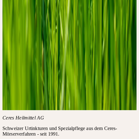
+41 71 466 82 82
weiterbildung@ceresheilmittel.ch
✓ Kostenlos
Jetzt anmelden
Details
Datum
Dienstag, 23. Juni 2026
Uhrzeit
17:30 – 18:30 Uhr
Akkreditierungen
·
FPH-Punkte in der Schweiz: 6.25
·
SDV-Punkte in der Schweiz: 1.0
Themen
Ceres kennenlernen
Weitere Informationen
AGB der Akademie
FAQ zur Akademie
Ceres Heilmittel AG
Schweizer Urtinkturen und Spezialpflege aus dem Ceres-
Mörserverfahren - seit 1991.