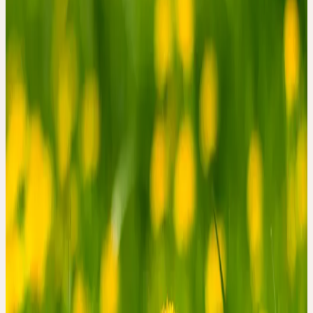
wesenhaften Urtinkturen
Dienstag, 23. Juni 2026
Dienstag
23
Jun
2026
Online
Grundlagen
🔒 Fachpersonen
Deutsch
EINE LEBENDIGE
HEILPFLANZENKUND
E MIT WESENHAFTEN
URTINKTUREN
In diesem einstündigen Kompakt-Webinar gibt Christoph
Kalbermatten, Apotheker und Geschäftsführer von Ceres, einen
ersten Einblick in die Philosophie und Grundlagen der lebendigen