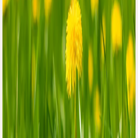
Heilpflanzenkunde mit wesenhaften Urtinkturen.
Sie erfahren, was „lebendige Phytotherapie“ auszeichnet und
lernen den Weg von der Heilpflanze zur ganzheitlichen Arznei
kennen. Zudem erhalten Sie einen Überblick über die besonderen
Qualitätsmerkmale der Ceres Urtinkturen und ihre Bedeutung in
der Praxis.
Bitte beachten Sie: Dieses Webinar vermittelt eine kompakte
Einführung und ersetzt nicht das Ganztagsseminar. Es ist als
Inspiration und Einstimmung gedacht – für eine vertiefte
Auseinandersetzung mit Pflanzensignaturen, sensorischem Erleben
und praktischer Anwendung empfehlen wir den Besuch des
Seminars vor Ort.
SCHWERPUNKTE