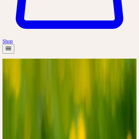
Shop
Startseite
/
Akademie
/
Eine lebendige Heilpflanzenkunde mit wesenhaften
Urtinkturen
Online
Grundlagen
🔒 Fachpersonen
Deutsch
Eine lebendige
Heilpflanzenkunde mit