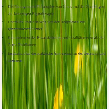
Einführung in die Philosophie von Ceres und die Grundlagen
der lebendigen Phytotherapie
Überblick über den Weg von der Heilpflanze zur
ganzheitlichen Arznei
Kennenlernen der Besonderheiten und Qualitätsmerkmale der
Ceres Urtinkturen
Inspiration für die praktische Anwendung in der Beratung und
Therapie
Ihre Unterlagen