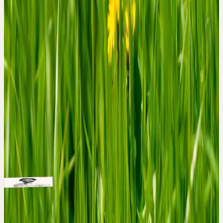
Buchen Sie diesen Kurs, um Zugang zum Material zu erhalten.
Referenten
Apotheker, Geschäftsführer Ceres Heilmittel
Christoph
Kalbermatten
Hinweise