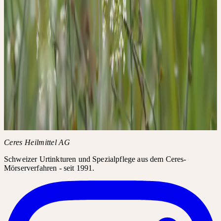
Jetzt anmelden
Details
Datum
Dienstag, 22. September 2026
Uhrzeit
14:00 – 17:00 Uhr
Anmeldefrist
3 Wochen vor Workshoptermin
Bedingungen
Stornierungsbedingungen: Die Anmeldung kann bis zu 3 Wochen
vor Workshoptermin kostenfrei storniert werden. Danach ist - auch
im Krankheitsfall - die volle Kursgebühr zu entrichten.
Themen
Frauenheilkunde
Supervision Praxisfälle
Weitere Informationen
AGB der Akademie
FAQ zur Akademie
Ceres Heilmittel AG
Schweizer Urtinkturen und Spezialpflege aus dem Ceres-
Mörserverfahren - seit 1991.