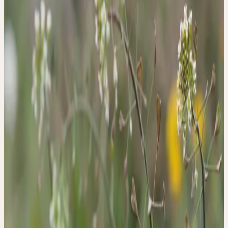
Dienstag, 22. September 2026
Dienstag
22
Sep
2026
Online-Workshop
🇩🇪
DE
🔒 Fachpersonen
Deutsch
GANZHEITLICHE
FRAUENHEILKUNDE -
ZYKLUS UND
MENSTRUATION
Nur für Fachpersonen aus Deutschland.
In diesem Online-Workshop präsentiert Ärztin Heide