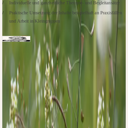
Individuelle und ganzheitliche Therapie- und Begleitansätze
Praktische Umsetzung der Inhalte beispielhaft an Praxisfällen
und Arbeit in Kleingruppen
Referenten
Ärztin, Autorin, Dozentin
Heide Fischer
Schwerpunkte: Naturheilkunde und Psychosomatik in
Gynäkologie und Geburtshilfe, Phytotherapie, Körperorientierte
Visualiserungsarbeit
Hinweise
Aus organisatorischen Gründen können wir derzeit nur
Teilnehmern einen Platz anbieten, die ihren Wohnsitz in
Deutschland haben. Dieser Workshop findet über Zoom statt. Die
Unterlagen zur Fortbildung und der Zoom-Link werden Ihnen zu
einem späteren Zeitpunkt zugesendet.
Kontakt