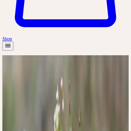
Shop
Startseite
/
Akademie
/
Ganzheitliche Frauenheilkunde - Zyklus und Menstruation
Online-Workshop
🇩🇪
DE
🔒 Fachpersonen
Deutsch
Ganzheitliche
Frauenheilkunde - Zyklus
und Menstruation