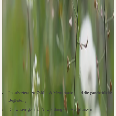
Fischer individuelle Therapieansätze aus verschiedenen Bereichen
der Naturheilkunde, insbesondere im Bereich der wesensgemäßen
Anwendung von Heilpflanzen. Wir beschäftigen uns mit
verschiedenen Heilpflanzen, deren Wirkungen und möglichen
Einsatzbereichen rund um Zyklus, Menstruation und
Frauengesundheit. Anhand praktischer Fälle erarbeiten die
Teilnehmenden in interaktiven Kleingruppen individuelle
Konzepte zur Begleitung. Um eine unmittelbare ganzheitliche
Erfahrung zu ermöglichen, werden Praxisbeispiele sowie Muster
der Frischpflanzen-Extrakte zur Verfügung gestellt.
SCHWERPUNKTE
Impulsreferat zu Zyklus & Menstruation und die ganzheitliche
Begleitung
Die wesensgemäße Anwendung von Heilpflanzen