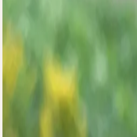
Mittwoch, 7. Oktober 2026
Mittwoch
07
Okt
2026
Online-Workshop
🇩🇪
DE
🔒 Fachpersonen
Deutsch
HERBSTKUR 
Nur für Fachpersonen aus Deutschland.
Übersäuerung, Stress und ungünstige Gewohnheiten beeinträchtigen
Ausscheidungsfunktion der Nieren. Dies kann zur verminderten
Leistungsfähigkeit, einem geschwächten Bindegewebe und zur