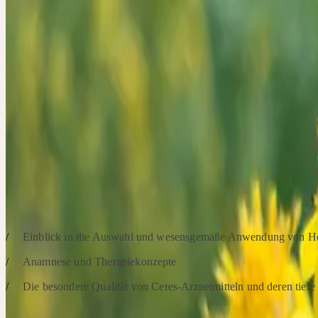
Entzündungsneigung führen. Ein innerer "Hausputz" vor dem Winter
bei, eine robuste Widerstandsfähigkeit und gestärkte Abwehr aufzu
Heilpraktikerin Christine Baumann konzentriert sich in diesem Onli
Workshop auf die Themen Entsäuerung und Ausleitung über den Ha
Individuelle Ansätze aus verschiedenen Bereichen der Naturheilku
PatientInnen unterstützen, die Nierenaktivität zu stimulieren und Ü
entgegenzuwirken. Die wesensgemäße Anwendung pflanzlicher Urt
eingebettet in ein individuell stimmiges Konzept, unterstützt versch
therapeutische Aspekte.
SCHWERPUNKTE
Einblick in die Auswahl und wesensgemäße Anwendung von He
Anamnese und Therapiekonzepte
Die besondere Qualität von Ceres-Arzneimitteln und deren tief
Referenten