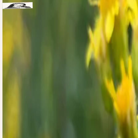
Heilpraktikerin, Autorin, Dozentin
Christine Baumann
Schwerpunkte: Frauengesundheit, Magen-Darm-Gesundheit, Stoff
Hinweise
Aus organisatorischen Gründen können wir derzeit nur Teilnehmern 
und der Zoom-Link werden Ihnen zu einem späteren Zeitpunkt zuge
Kontakt