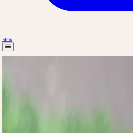
Shop
Startseite
/
Akademie
/
Herbstkur - Schwerpunkt Niere
Online-Workshop
🇩🇪
DE
🔒 Fachpersonen
Deutsch
Herbstkur - Sc