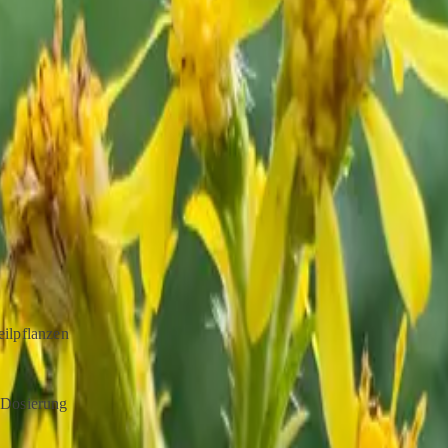
 trägt dazu
bauen.
ne-
rn.
nde können
bersäuerung
inkturen,
iedene
ilpflanzen
e Dosierung