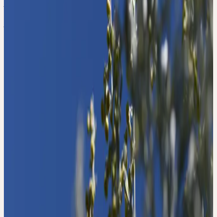
Entwicklungschancen mit
Heilpflanzen
Samstag, 29. August 2026
Mittelweg 11-12, 20148 Hamburg
Samstag
29
Aug
2026
Präsenz
Themenseminar
🇩🇪
DE
🔒 Fachpersonen
Deutsch
PSYCHOSOMATIK -
GANZHEITLICHE
ENTWICKLUNGSCHAN
CEN MIT
HEILPFLANZEN