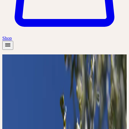
Shop
Startseite
/
Akademie
/
Psychosomatik - ganzheitliche Entwicklungschancen mit
Heilpflanzen
Präsenz
Themenseminar
🇩🇪
DE
🔒 Fachpersonen
Deutsch
Psychosomatik -
ganzheitliche