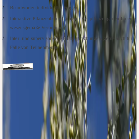
Beantworten individueller Fragen
Interaktive Pflanzenbetrachtung im Heilpflanzengarten für eine
wesensgemäße Verordnung
Inter- und supervisorische Fallbesprechungen, gerne auch für
Fälle von Teilnehmenden
Referenten
Ärztin
Ann-Mareike Lemme
Schwerpunkte: Psychosomatik, Psychotherapie
Hinweise
Das Seminar findet zu einem Teil draußen statt. Bitte denken Sie
an Sonnen- bzw. Regenschutz und festes Schuhwerk.
Haftung
Die Teilnahme an Exkursionen oder Gartenbesichtigungen findet
auf eigenes Risiko statt. Eine Haftung durch die Ceres Heilmittel