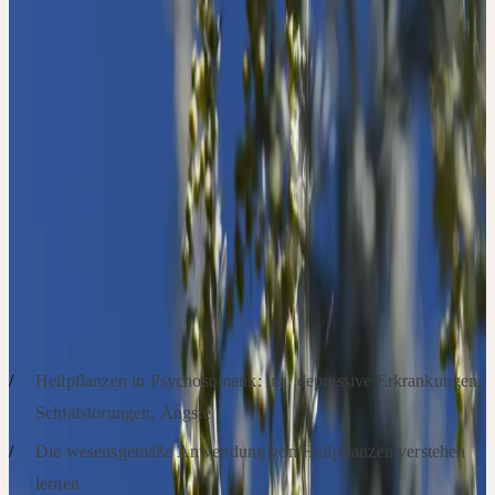
In diesem Tagesseminar vermittelt die Ärztin Ann-Mareike Lemme
einen ganzheitlichen Blick auf psychosomatische
Erkrankungsformen, die uns oft in der Vielfalt der Ebenen sehr
herausfordern, u.a. depressive Erkrankungen, Ängste und
Schlafstörungen. Manches ist vielleicht nicht sofort erkennbar: der
Mensch "somatisiert". In dieser Komplexität hilft der
ganzheitliche, naturheilkundliche Blick in ihrer Behandlung und
die Begleitung mit Heilpflanzen ermöglicht es, Patientinnen und
Patienten körperlich, seelisch und geistig abzuholen.
SCHWERPUNKTE
Heilpflanzen in Psychosomatik: u.a. depressive Erkrankungen,
Schlafstörungen, Ängste
Die wesensgemäße Anwendung von Heilpflanzen verstehen
lernen