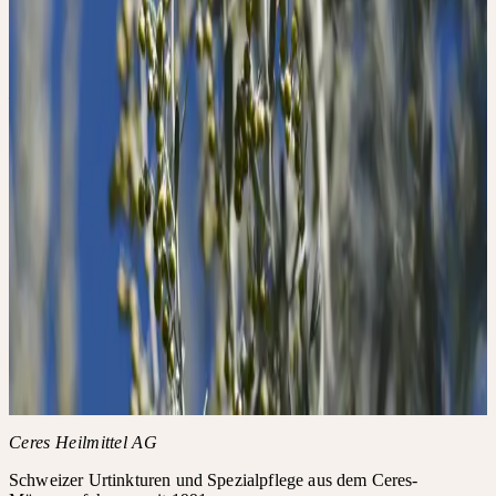
+49 2237 638 03-0
seminare@ceresheilmittel.de
EUR 150
Jetzt anmelden
Details
Datum
Samstag, 29. August 2026
Uhrzeit
07:30 – 15:30 Uhr
Ort
Mittelweg 11-12, 20148 Hamburg
Anmeldefrist
14 Tage vor Seminartermin
Bedingungen
Stornierungsbedingungen: Die Anmeldung kann bis zu 7 Tage vor
Seminartermin kostenfrei storniert werden. Danach ist - auch im
Krankheitsfall - die volle Kursgebühr zu entrichten.
Themen
Psyche
Weitere Informationen
AGB der Akademie
FAQ zur Akademie
Ceres Heilmittel AG
Schweizer Urtinkturen und Spezialpflege aus dem Ceres-